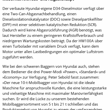
Der verbaute Hyundai-eigene D34-Dieselmotor verfügt über
eine Two-Can-Abgasnachbehandlung, einen
Dieseloxidationskatalysator (DOC) sowie Dieselpartikelfilter
(DPF) mit einer selektiven katalytischen Reduktion (SCR).
Dadurch wird keine Abgasrückführung (AGR) benötigt, was
laut Hersteller zu einem geringeren Kraftstoffverbrauch und
niedrigeren Wartungskosten beiträgt. Da der HW100A über
einen Turbolader mit variablem Druck verfügt, kann dem
Motor unter allen Lastbedingungen ein optimaler Luftstrom
zugeführt werden.
Wie bei den schweren Baggern von Hyundai auch, stehen
dem Bediener die drei Power-Modi »Power«, »Standard« und
»Economy« zur Verfügung. Peter Sebold fasst zusammen:
»Der neue 10-t-Mobilbagger von Hyundai ist die ideale
Maschine für anspruchsvolle Kunden, die eine leistungsstarke
und vielseitige Maschine mit maximaler Manövrierfähigkeit
suchen. Er wird die Lücke zu unserem bestehenden
Mobilbaggersortiment von 5 t bis 21 t schließen und das
Produktangebot von Hyundai zu einem der umfassendsten