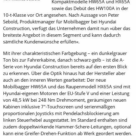
Kompaktmodelle HW65A und HX65A
sowie das Debüt des HW100A in der
10-t-Klasse vor Ort angesehen. Nach Aussage von Peter
Sebold, Produktmanager für Mobilbagger bei Hyundai
Construction, verfügt das Unternehmen damit nun »über das
breiteste Angebot in diesem Segment und kann dadurch
sämtliche Kundenwünsche erfüllen«.
Mit ihrer charakteristischen Farbgebung – ein dunkelgrauer
Ton bis zur Fahrerkabine, danach schwarz-gelb – ist die A-
Serie von Hyundai Construction bereits auf den ersten Blick
zu er­kennen. Über die Optik hinaus hat der Hersteller aber
auch an den inneren Werten gearbeitet: Der neue
Mobilbagger HW65A und das Raupenmodell HX65A sind mit
Hyundai-eigenen Motoren der EU-Stufe V und einer Leistung
von 48,5 kW bei 248 Nm Drehmoment, geräumigen neuen
Kabinen inklusive 7"-Touchscreen und serienmäßigen
proportionalen Joysticks mit Pendelachsblockierung am
linken Steuerhebel ausgestattet. Im Standard enthalten sind
zudem doppeltwirkende Hammer-Schere-Leitungen, optional
kann eine Greifer-Drehen-Funktion ab Werk geordert werden.