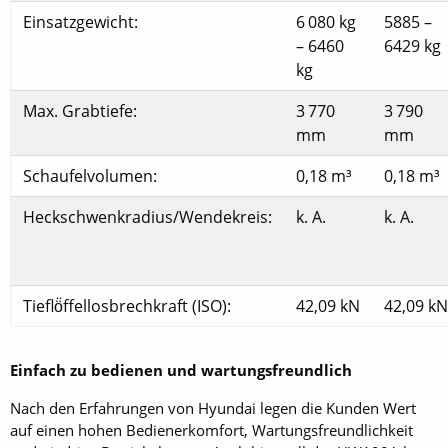
Einsatzgewicht:
6 080 kg
5885 –
– 6460
6429 kg
kg
Max. Grabtiefe:
3 770
3 790
mm
mm
Schaufelvolumen:
0,18 m³
0,18 m³
Heckschwenkradius/Wendekreis:
k. A.
k. A.
Tieflö̈ffellosbrechkraft (ISO):
42,09 kN
42,09 kN
Einfach zu bedienen und wartungsfreundlich
Nach den Erfahrungen von Hyundai legen die Kunden Wert
auf einen hohen Bedienerkomfort, Wartungsfreundlichkeit