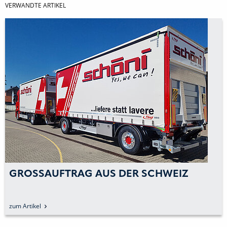
VERWANDTE ARTIKEL
OSSAUFTRAG AUS DER SCHWEIZ
LE
N
Artikel
zum 