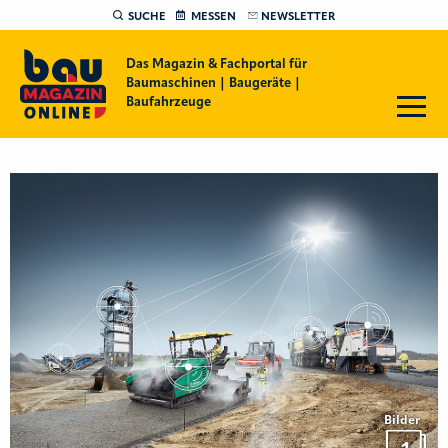
SUCHE
MESSEN
NEWSLETTER
Das Magazin & Fachportal für
Baumaschinen | Baugeräte |
Baufahrzeuge
Bilder