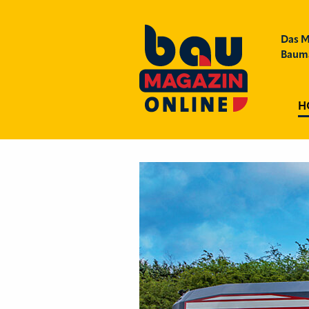
Das M
Bauma
H