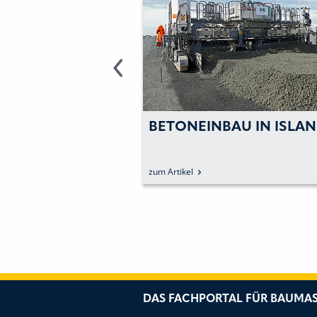
ORTFOLIO FÜR
BETONEINBAU IN ISLA
NEINBAU
zum Artikel
DAS FACHPORTAL FÜR BAUMAS