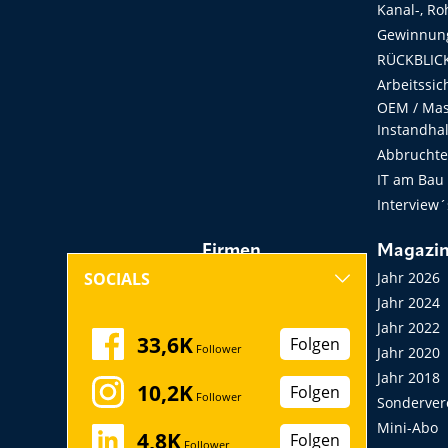
Kanal-, Ro
Gewinnung
RÜCKBLICK
Arbeitssic
OEM / Masc
Instandha
Abbruchtec
IT am Bau
Interview´
Firmen
Magazi
Hersteller, Händler,
Jahr 2026
SOCIALS
Vermieter
Jahr 2024
Messen, Seminare,
Jahr 2022
33,6K
Folgen
Follower
Kongresse
Jahr 2020
Verbände
Jahr 2018
10,2K
Folgen
Follower
Startup
Sonderver
Mini-Abo
4,8K
Folgen
Follower