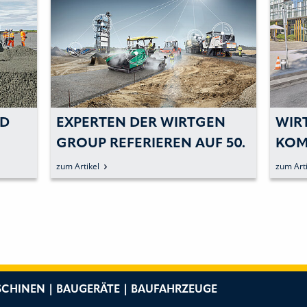
ND
EXPERTEN DER WIRTGEN
WIR
GROUP REFERIEREN AUF 50.
KOM
VDBUM-GROSSSEMINAR
EIN
zum Artikel
zum Arti
CHINEN | BAUGERÄTE | BAUFAHRZEUGE