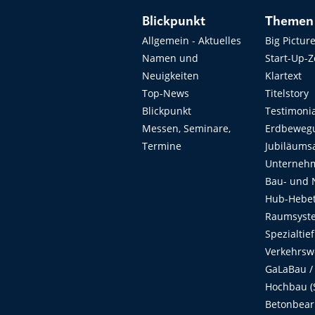
Blickpunkt
Themen
Allgemein - Aktuelles
Big Pictur
Namen und
Start-Up-
Neuigkeiten
Klartext
Top-News
Titelstory
Blickpunkt
Testimoni
Messen, Seminare,
Erdbeweg
Termine
Jubiläums
Unterneh
Bau- und 
Hub-Hebet
Raumsyste
Spezialtie
Verkehrsw
GaLaBau /
Hochbau (S
Betonbear