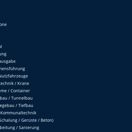
e
Zone
al
ung
ausgabe
mensführung
Nutzfahrzeuge
echnik / Krane
me / Container
fbau / Tunnelbau
egebau / Tiefbau
 Kommunaltechnik
chalung / Gerüste / Beton)
beitung / Sanierung