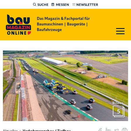
SUCHE
MESSEN
NEWSLETTER
Das Magazin & Fachportal für
Baumaschinen | Baugeräte |
Baufahrzeuge
Bilder
5
Aktuelles
Verkehrswegebau / Tiefbau