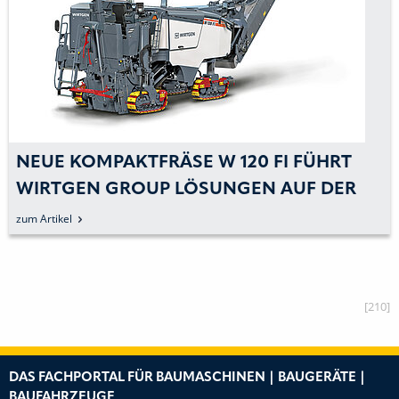
 KOMPAKTFRÄSE W 120 FI FÜHRT
WIRT
TGEN GROUP LÖSUNGEN AUF DER
UMS
D OF ASPHALT 2022 AN
kel
zum Arti
[210]
DAS FACHPORTAL FÜR BAUMASCHINEN | BAUGERÄTE |
BAUFAHRZEUGE