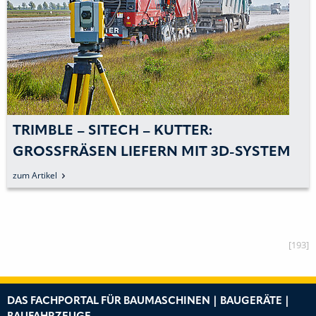
TRIMBLE – SITECH – KUTTER:
GROSSFRÄSEN LIEFERN MIT 3D-SYSTEM »
TOPQUALITÄT«
zum Artikel
[193]
DAS FACHPORTAL FÜR BAUMASCHINEN | BAUGERÄTE |