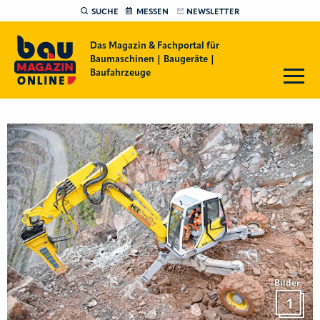
SUCHE
MESSEN
NEWSLETTER
Das Magazin & Fachportal für
Baumaschinen | Baugeräte |
Baufahrzeuge
Bilder
1