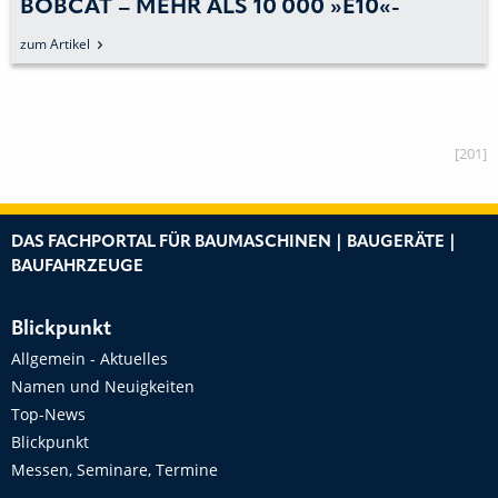
BOBCAT – MEHR ALS 10 000 »E10«-
MINIBAGGER IN ZEHN JAHREN
zum Artikel
[201]
DAS FACHPORTAL FÜR BAUMASCHINEN | BAUGERÄTE |
BAUFAHRZEUGE
Blickpunkt
Allgemein - Aktuelles
Namen und Neuigkeiten
Top-News
Blickpunkt
Messen, Seminare, Termine