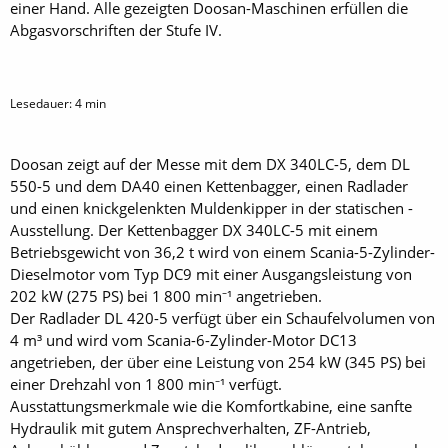
einer Hand. Alle gezeigten Doosan-Maschinen erfüllen die
Abgas­vorschriften der Stufe IV.
Lesedauer:
4
min
Doosan zeigt auf der Messe mit dem DX 340LC-5, dem DL
550-5 und dem DA40 einen Kettenbagger, einen Radlader
und einen knickgelenkten Muldenkipper in der statischen ­
Ausstellung. Der Kettenbagger DX 340LC-5 mit einem
Betriebsgewicht von 36,2 t wird von einem Scania-5-Zylinder-
Dieselmotor vom Typ DC9 mit einer Ausgangsleistung von
202 kW (275 PS) bei 1 800 min⁻¹ angetrieben.
Der Radlader DL 420-5 verfügt über ein Schaufelvolumen von
4 m³ und wird vom Scania-6-Zylinder-Motor DC13
angetrieben, der über eine Leistung von 254 kW (345 PS) bei
einer Drehzahl von 1 800 min⁻¹ verfügt.
Ausstattungsmerkmale wie die Komfortkabine, eine sanfte
Hydraulik mit gutem Ansprechverhalten, ZF-Antrieb,