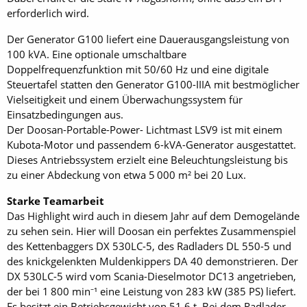
erforderlich wird.
Der Generator G100 liefert eine Dauerausgangsleistung von
100 kVA. Eine optionale umschaltbare
Doppelfrequenzfunktion mit 50/60 Hz und eine digitale
Steuertafel statten den Generator G100-IIIA mit bestmöglicher
Vielseitigkeit und einem Überwachungssystem für
Einsatzbedingungen aus.
Der Doosan-Portable-Power- Lichtmast LSV9 ist mit einem
Kubota-Motor und passendem 6-kVA-Generator ausgestattet.
Dieses Antriebssystem erzielt eine Beleuchtungsleistung bis
zu einer Abdeckung von etwa 5 000 m² bei 20 Lux.
Starke Teamarbeit
Das Highlight wird auch in diesem Jahr auf dem Demogelände
zu sehen sein. Hier will Doosan ein perfektes Zusammenspiel
des Kettenbaggers DX 530LC-5, des Radladers DL 550-5 und
des knickgelenkten Muldenkippers DA 40 demonstrieren. Der
DX 530LC-5 wird vom Scania-Dieselmotor DC13 angetrieben,
der bei 1 800 min⁻¹ eine Leistung von 283 kW (385 PS) liefert.
Es besitzt ein Betriebsgewicht von 51,6 t. Bei dem Radlader