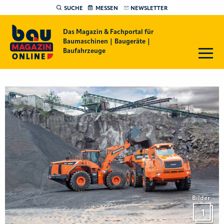
SUCHE
MESSEN
NEWSLETTER
Das Magazin & Fachportal für
Baumaschinen | Baugeräte |
Baufahrzeuge
Bilder
1