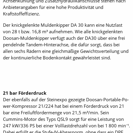
Achsenkühlung und Zusatzhydraulikanschlüsse stehen nach
Anbieterangaben für eine hohe Produktivität und
Kraftstoffeffizienz.
Der knickgelenkte Muldenkipper DA 30 kann eine Nutzlast
von 28 t bzw. 16,8 m³ aufnehmen. Wie alle knickgelenkten
Doosan-Muldenkipper verfügt auch der DA30 über eine frei
pendelnde Tandem-Hinterachse, die dafür sorgt, dass bei
allen sechs Rädern eine gleichmäßige Gewichtsverteilung und
der kontinuierliche Bodenkontakt gewährleistet sind.
21 bar Förderdruck
Der ebenfalls auf der Steinexpo gezeigte Doosan-Portable-Po­
wer-Kompressor 21/224 hat bei einem Förderdruck von 21
bar eine Freiluftfördermenge von 21,5 m³/min. Sein
Cummins-Motor des Typs QSL9 sorgt für eine Leistung von
247 kW/336 PS bei einer Volllastdrehzahl von bei 1 800 min⁻¹.
Dabei erfüllt er die Stufe-IV-Abgasnorm, ohne dass ein DPF