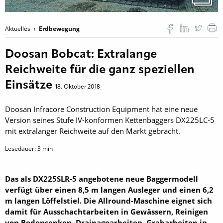
Aktuelles
Erdbewegung
Doosan Bobcat: Extralange
Reichweite für die ganz speziellen
Einsätze
18. Oktober 2018
Doosan Infracore Construction Equipment hat eine neue
Version seines Stufe IV-konformen Kettenbaggers DX225LC-5
mit extralanger Reichweite auf den Markt gebracht.
Lesedauer:
3
min
Das als DX225SLR-5 angebotene neue Baggermodell
verfügt über einen 8,5 m langen Ausleger und einen 6,2
m langen Löffelstiel. Die Allround-Maschine eignet sich
damit für Ausschachtarbeiten in Gewässern, Reinigen
von Bodensenken, Drainage­arbeiten, Grabarbeiten in