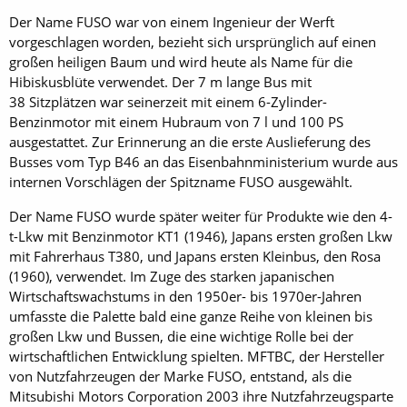
Der Name FUSO war von einem Ingenieur der Werft
vorgeschlagen worden, bezieht sich ursprünglich auf einen
großen heiligen Baum und wird heute als Name für die
Hibiskusblüte verwendet. Der 7 m lange Bus mit
38 Sitzplätzen war seinerzeit mit einem 6-Zylinder-
Benzinmotor mit einem Hubraum von 7 l und 100 PS
ausgestattet. Zur Erinnerung an die erste Auslieferung des
Busses vom Typ B46 an das Eisenbahnministerium wurde aus
internen Vorschlägen der Spitzname FUSO ausgewählt.
Der Name FUSO wurde später weiter für Produkte wie den 4-
t-Lkw mit Benzinmotor KT1 (1946), Japans ersten großen Lkw
mit Fahrerhaus T380, und Japans ersten Kleinbus, den Rosa
(1960), verwendet. Im Zuge des starken japanischen
Wirtschaftswachstums in den 1950er- bis 1970er-Jahren
umfasste die Palette bald eine ganze Reihe von kleinen bis
großen Lkw und Bussen, die eine wichtige Rolle bei der
wirtschaftlichen Entwicklung spielten. MFTBC, der Hersteller
von Nutzfahrzeugen der Marke FUSO, entstand, als die
Mitsubishi Motors Corporation 2003 ihre Nutzfahrzeugsparte