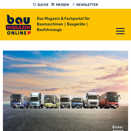
SUCHE
MESSEN
NEWSLETTER
Das Magazin & Fachportal für
Baumaschinen | Baugeräte |
Baufahrzeuge
Bilder