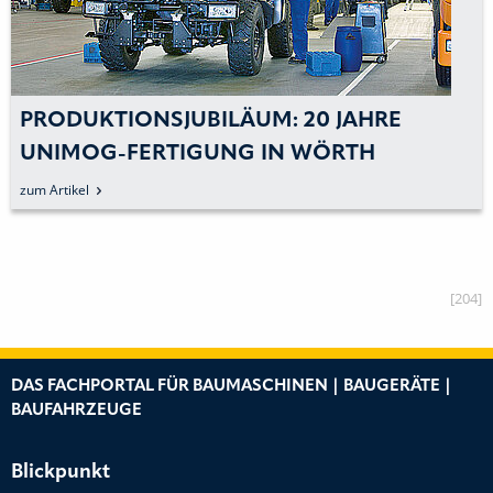
UKTIONSJUBILÄUM: 20 JAHRE
DER
MOG-FERTIGUNG IN WÖRTH
kel
zum Arti
[204]
DAS FACHPORTAL FÜR BAUMASCHINEN | BAUGERÄTE |
BAUFAHRZEUGE
Blickpunkt