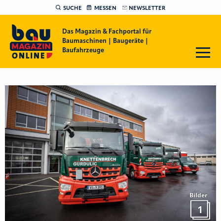
SUCHE
MESSEN
NEWSLETTER
Das Magazin & Fachportal für
Baumaschinen | Baugeräte |
Baufahrzeuge
Bilder
1