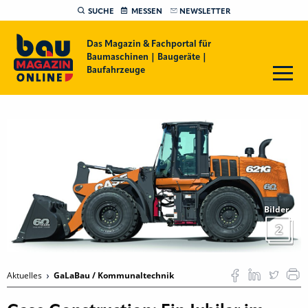
SUCHE
MESSEN
NEWSLETTER
Das Magazin & Fachportal für
Baumaschinen | Baugeräte |
Baufahrzeuge
Bilder
2
Aktuelles
GaLaBau / Kommunaltechnik