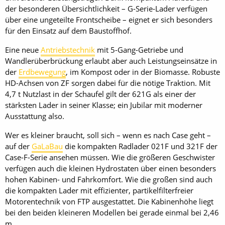
der besonderen Übersichtlichkeit – G-Serie-Lader verfügen
über eine ungeteilte Frontscheibe – eignet er sich besonders
für den Einsatz auf dem Baustoffhof.
Eine neue
Antriebstechnik
mit 5-Gang-Getriebe und
Wandlerüberbrückung erlaubt aber auch Leistungseinsätze in
der
Erdbewegung
, im Kompost oder in der Biomasse. Robuste
HD-Achsen von ZF sorgen dabei für die nötige Traktion. Mit
4,7 t Nutzlast in der Schaufel gilt der 621G als einer der
stärksten Lader in seiner Klasse; ein Jubilar mit moderner
Ausstattung also.
Wer es kleiner braucht, soll sich – wenn es nach Case geht –
auf der
GaLaBau
die kompakten Radlader 021F und 321F der
Case-F-Serie ansehen müssen. Wie die größeren Geschwister
verfügen auch die kleinen Hydrostaten über einen besonders
hohen Kabinen- und Fahrkomfort. Wie die großen sind auch
die kompakten Lader mit effizienter, partikelfilterfreier
Motorentechnik von FTP ausgestattet. Die Kabinenhöhe liegt
bei den beiden kleineren Modellen bei gerade einmal bei 2,46
m.