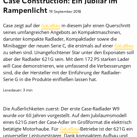
Case Construction: Ein Jubilar im
Rampenlicht
19. September 2018
Case zeigt auf der
GaLaBau
in diesem Jahr einen Querschnitt
seines umfangreichen Angebots an Kompaktmaschinen,
darunter kompakte Radlader, Kompaktlader sowie die
Minibagger der neuen Serie C, die erstmals auf einer
GaLaBau
zu sehen sind. Unangefochtener Star unter den Exponaten soll
aber der Radlader 621G sein. Mit dem 172 PS starken Lader
will Case demonstrieren, wie umfassend die Verbesserungen
sind, die der Hersteller mit der Einführung der Radlader-
Serie G in die Produkte einfließen lassen hat.
Lesedauer:
3
min
Die Äußerlichkeiten zuerst: Der erste Case-Radlader W9
wurde vor 60 Jahren vorgestellt. Auf dem Jubiläumsmodell
eines 621G ziert der Case-Adler im Großformat die elektrisch
betätigte Motorhaube. Für
GaLaBau
-Betriebe ist der 621G ein
universeller Leistungsträger. Dank kompaktem Aufbau und