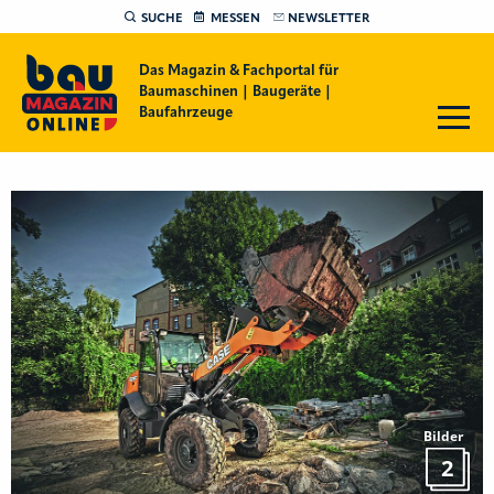
SUCHE
MESSEN
NEWSLETTER
Das Magazin & Fachportal für
Baumaschinen | Baugeräte |
Baufahrzeuge
Bilder
2