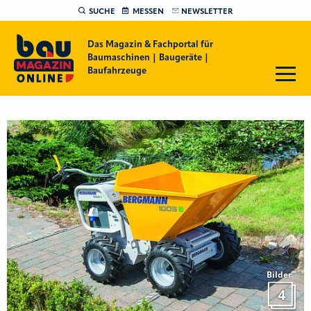
SUCHE
MESSEN
NEWSLETTER
Das Magazin & Fachportal für
Baumaschinen | Baugeräte |
Baufahrzeuge
Bilder
4