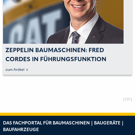
ZEPPELIN BAUMASCHINEN: FRED
CORDES IN FÜHRUNGSFUNKTION
BEI ZEPPELIN BESTÄTIGT
zum Artikel
[191]
DAS FACHPORTAL FÜR BAUMASCHINEN | BAUGERÄTE |
BAUFAHRZEUGE