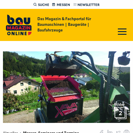
SUCHE
MESSEN
NEWSLETTER
Das Magazin & Fachportal für
Baumaschinen | Baugeräte |
Baufahrzeuge
Bilder
2
Aktuelles
Messen, Seminare und Termine