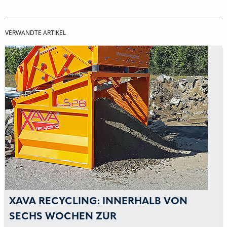
VERWANDTE ARTIKEL
VA RECYCLING: INNERHALB VON
XA
ECHS WOCHEN ZUR
»W