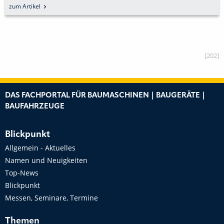
DIVIDUALISIERTEN SIEBANLAGE
V
Artikel
zum 
W
[202]
DAS FACHPORTAL FÜR BAUMASCHINEN | BAUGERÄTE |
BAUFAHRZEUGE
Blickpunkt
Allgemein - Aktuelles
Namen und Neuigkeiten
Top-News
Blickpunkt
Messen, Seminare, Termine
Themen