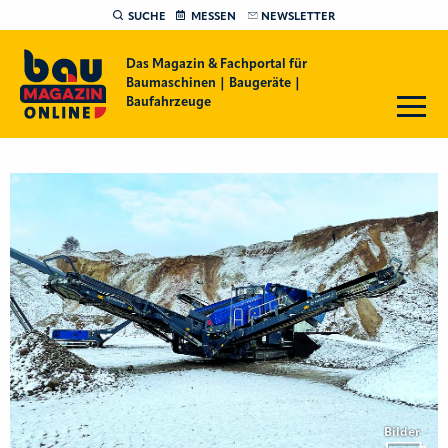
SUCHE
MESSEN
NEWSLETTER
Das Magazin & Fachportal für
Baumaschinen | Baugeräte |
Baufahrzeuge
Bilder