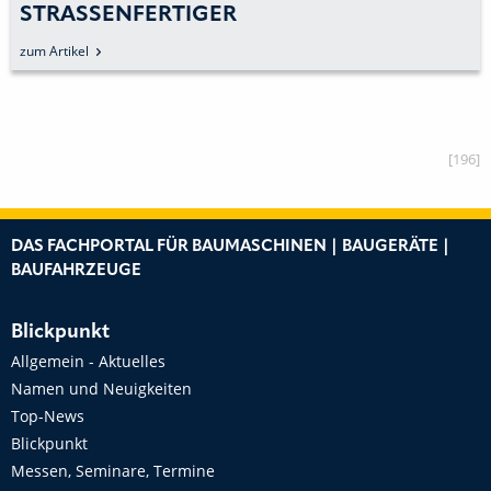
LEGEN IM DRITTEN QUARTAL UM
24 PROZENT ZU
zum Artikel
[196]
DAS FACHPORTAL FÜR BAUMASCHINEN | BAUGERÄTE |
BAUFAHRZEUGE
Blickpunkt
Allgemein - Aktuelles
Namen und Neuigkeiten
Top-News
Blickpunkt
Messen, Seminare, Termine