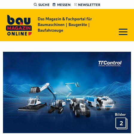
SUCHE
MESSEN
NEWSLETTER
Das Magazin & Fachportal für
Baumaschinen | Baugeräte |
Baufahrzeuge
Bilder
2