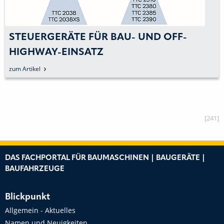
ERGERÄTE FÜR BAU- UND OFF-
BEI 
HWAY-EINSATZ
DIE 
kel
zum Arti
[241]
DAS FACHPORTAL FÜR BAUMASCHINEN | BAUGERÄTE |
BAUFAHRZEUGE
Blickpunkt
Allgemein - Aktuelles
Namen und Neuigkeiten