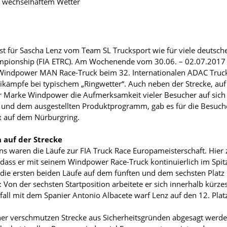
i wechselhaftem Wetter
st für Sascha Lenz vom Team SL Trucksport wie für viele deutsche
mpionship (FIA ETRC). Am Wochenende vom 30.06. – 02.07.2017 w
 Windpower MAN Race-Truck beim 32. Internationalen ADAC Truck
ämpfe bei typischem „Ringwetter“. Auch neben der Strecke, auf 
Marke Windpower die Aufmerksamkeit vieler Besucher auf sich 
nd dem ausgestellten Produktprogramm, gab es für die Besuche
 auf dem Nürburgring.
 auf der Strecke
ans waren die Läufe zur FIA Truck Race Europameisterschaft. Hier 
ass er mit seinem Windpower Race-Truck kontinuierlich im Spitz
die ersten beiden Läufe auf dem fünften und dem sechsten Platz
 Von der sechsten Startposition arbeitete er sich innerhalb kürzes
fall mit dem Spanier Antonio Albacete warf Lenz auf den 12. Plat
iner verschmutzen Strecke aus Sicherheitsgründen abgesagt werd