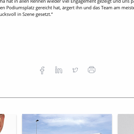
ha hat in allen Rennen wieder viel Engagement gezeigt und uns 
nten Podiumsplatz gereicht hat, ärgert ihn und das Team am meiste
ksvoll in Szene gesetzt.“