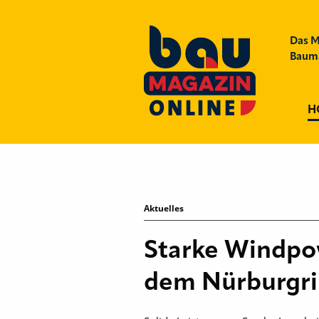
Das M
Bauma
H
Aktuelles
Starke Windpow
dem Nürburgr