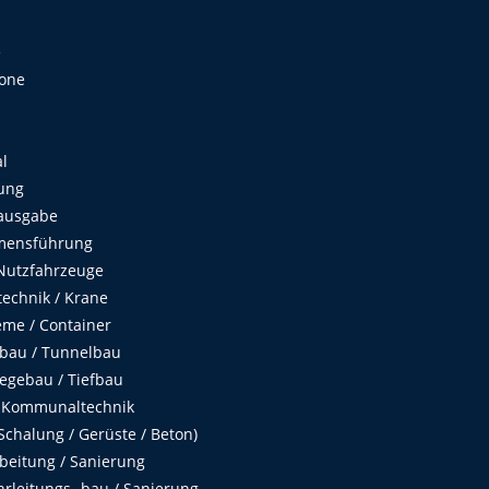
e
Zone
al
ung
ausgabe
mensführung
Nutzfahrzeuge
echnik / Krane
me / Container
fbau / Tunnelbau
egebau / Tiefbau
 Kommunaltechnik
chalung / Gerüste / Beton)
beitung / Sanierung
hrleitungs- bau / Sanierung