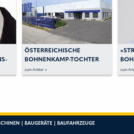
ÖSTERREICHISCHE
»STR
- U
BOHNENKAMP-TOCHTER
BOH
ERÖFFNET
HAN
zum Artikel
zum Arti
 M
LOGISTIKSTANDORT BEI
VON
LINZ
ÜBE
BOH
GES
CHINEN | BAUGERÄTE | BAUFAHRZEUGE