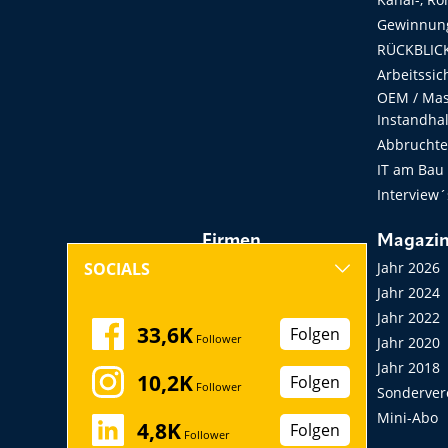
Gewinnung
RÜCKBLICK
Arbeitssic
OEM / Masc
Instandha
Abbruchtec
IT am Bau
Interview´
Firmen
Magazi
Hersteller, Händler,
Jahr 2026
SOCIALS
Vermieter
Jahr 2024
Messen, Seminare,
Jahr 2022
33,6K
Folgen
Follower
Kongresse
Jahr 2020
Verbände
Jahr 2018
10,2K
Folgen
Follower
Startup
Sonderver
Mini-Abo
4,8K
Folgen
Follower