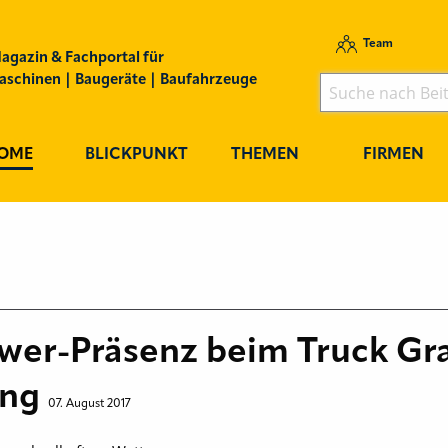
Team
agazin & Fachportal für
schinen | Baugeräte | Baufahrzeuge
OME
BLICKPUNKT
THEMEN
FIRMEN
er-Präsenz beim Truck Gra
ing
07. August 2017