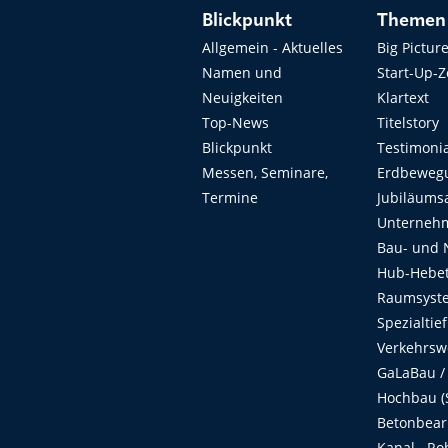
Blickpunkt
Themen
Allgemein - Aktuelles
Big Pictur
Namen und
Start-Up-
Neuigkeiten
Klartext
Top-News
Titelstory
Blickpunkt
Testimoni
Messen, Seminare,
Erdbeweg
Termine
Jubiläums
Unterneh
Bau- und 
Hub-Hebet
Raumsyste
Spezialtie
Verkehrsw
GaLaBau /
Hochbau (S
Betonbear
Kanal-, Ro