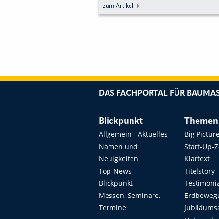
RN
zum Artikel
DAS FACHPORTAL FÜR BAUMAS
Blickpunkt
Themen
Allgemein - Aktuelles
Big Pictur
Namen und
Start-Up-
Neuigkeiten
Klartext
Top-News
Titelstory
Blickpunkt
Testimoni
Messen, Seminare,
Erdbeweg
Termine
Jubiläums