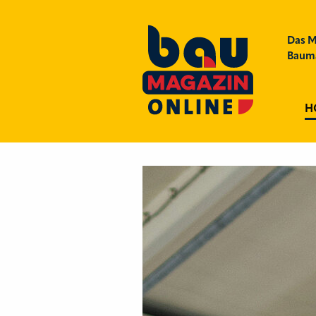
Das M
Bauma
H