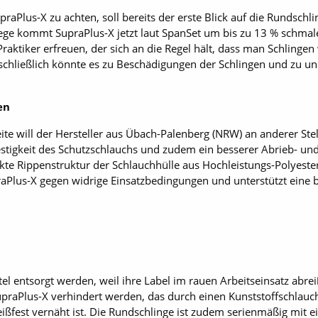
upraPlus-X zu achten, soll bereits der erste Blick auf die Rundschl
ege kommt SupraPlus-X jetzt laut SpanSet um bis zu 13 % schma
Praktiker erfreuen, der sich an die Regel hält, dass man Schlinge
 schließlich könnte es zu Beschädigungen der Schlingen und zu un
en
te will der Hersteller aus Übach-Palenberg (NRW) an anderer Ste
stigkeit des Schutzschlauchs und zudem ein besserer Abrieb- und
ärkte Rippenstruktur der Schlauchhülle aus Hochleistungs-Polyester
raPlus-X gegen widrige Einsatzbedingungen und unterstützt eine
 entsorgt werden, weil ihre Label im rauen Arbeitseinsatz abre
SupraPlus-X verhindert werden, das durch einen Kunststoffschlauc
fest vernäht ist. Die Rundschlinge ist zudem serienmäßig mit e