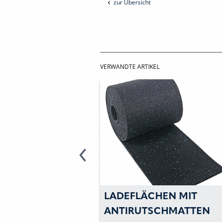
zur Übersicht
VERWANDTE ARTIKEL
LÄCHEN MIT
NEUER LAGERSTAN
RUTSCHMATTEN
LANGENFELD