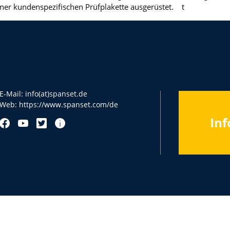
ner kundenspezifischen Prüfplakette ausgerüstet. t
E-Mail:
info(at)spanset.de
Web:
https://www.spanset.com/de
Inf