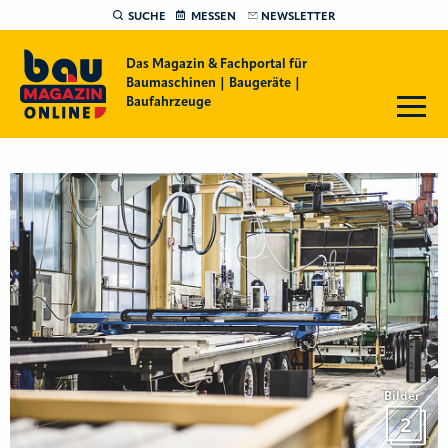
SUCHE
MESSEN
NEWSLETTER
Das Magazin & Fachportal für
Baumaschinen | Baugeräte |
Baufahrzeuge
Bilder
2