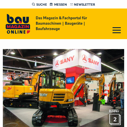
SUCHE
MESSEN
NEWSLETTER
Das Magazin & Fachportal für
Baumaschinen | Baugeräte |
Baufahrzeuge
Bilder
2