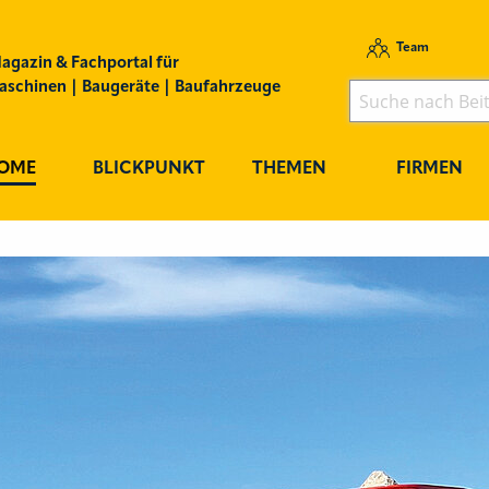
Team
agazin & Fachportal für
schinen | Baugeräte | Baufahrzeuge
OME
BLICKPUNKT
THEMEN
FIRMEN