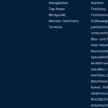
Neuigkeiten
Klartext
Top-News
Titelstory
Blickpunkt
Testimoni
Messen, Seminare,
Erdbeweg
Termine
Jubiläums
Unterneh
Bau- und 
Hub-Hebet
Raumsyste
Spezialtie
Verkehrsw
GaLaBau /
Hochbau (S
Betonbear
Kanal-, Ro
Gewinnung
RÜCKBLICK
Arbeitssic