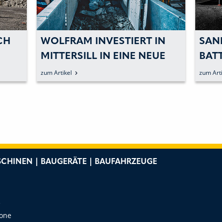
FRAM INVESTIERT IN
SANDVIK BAUT
TERSILL IN EINE NEUE
BATTERIEELEKT
NDVIK-
ANGEBOT MIT 
tikel
zum Artikel
FBEREITUNGSANLAGE
AUSSENHAMMER
ANGLOCHBOHRG
CHINEN | BAUGERÄTE | BAUFAHRZEUGE
e
Zone