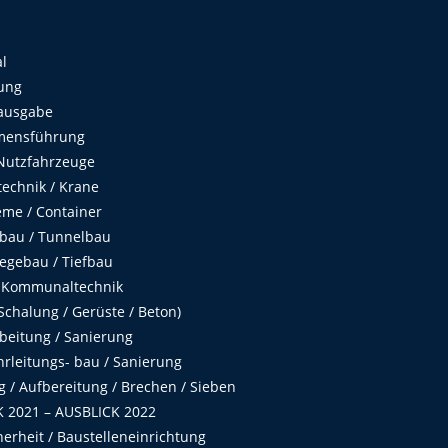
al
ung
ausgabe
mensführung
Nutzfahrzeuge
echnik / Krane
me / Container
fbau / Tunnelbau
egebau / Tiefbau
 Kommunaltechnik
chalung / Gerüste / Beton)
beitung / Sanierung
hrleitungs- bau / Sanierung
 / Aufbereitung / Brechen / Sieben
 2021 – AUSBLICK 2022
herheit / Baustelleneinrichtung