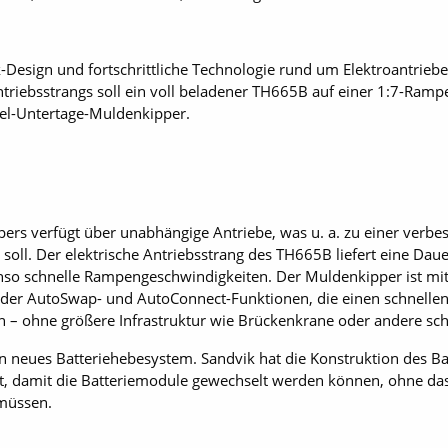
Design und fortschrittliche Technologie rund um Elektroantriebe
ntriebsstrangs soll ein voll beladener TH665B auf einer 1:7-Rampe 
sel-Untertage-Muldenkipper.
pers verfügt über unabhängige Antriebe, was u. a. zu einer verbe
oll. Der elektrische An­triebsstrang des TH665B liefert eine Dau
so schnelle Rampengeschwindigkeiten. Der Muldenkipper ist mi
ch der AutoSwap- und AutoConnect-Funktionen, die einen schnelle
n – ohne größere Infrastruktur wie Brückenkrane oder andere s
 neues Batteriehebesystem. Sandvik hat die Konstruktion des Batt
t, damit die Batteriemodule gewechselt werden können, ohne das
müssen.