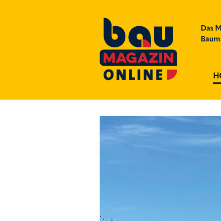
Das M
Bauma
H