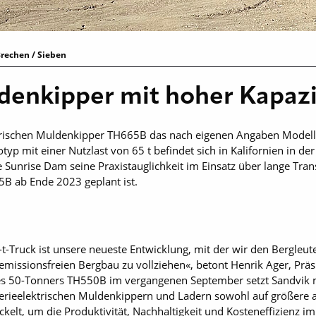
rechen / Sieben
denkipper mit hoher Kapaz
ktrischen Muldenkipper TH665B das nach eigenen Angaben Modell 
yp mit einer Nutzlast von 65 t befindet sich in Kalifornien in de
e Sunrise Dam seine Praxistauglichkeit im Einsatz über lange Tra
B ab Ende 2023 geplant ist.
5-t-Truck ist unsere neueste Entwicklung, mit der wir den Bergle
missionsfreien Bergbau zu vollziehen«, betont Henrik Ager, Prä
es 50-Tonners TH550B im vergangenen September setzt Sandvik mi
terieelektrischen Muldenkippern und Ladern sowohl auf größere a
elt, um die Produktivität, Nachhaltigkeit und Kosteneffizienz i