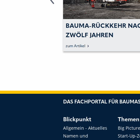
BAUMA-RÜCKKEHR NACH
WOL
ZWÖLF JAHREN
MIT
SA
zum Artikel
zum Ar
AU
DAS FACHPORTAL FÜR BAUMAS
Blickpunkt
Themen
Allgemein - Aktuelles
Big Pictur
Namen und
Start-Up-