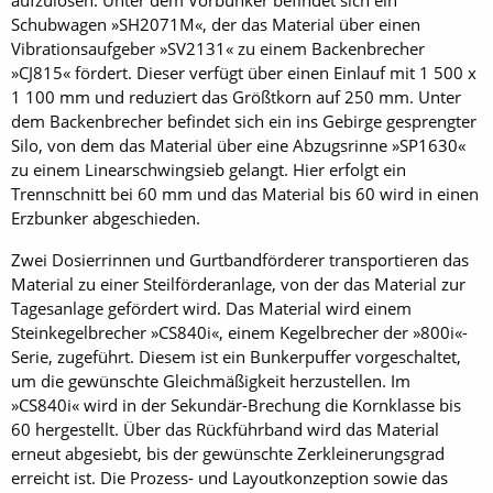
aufzulösen. Unter dem Vorbunker befindet sich ein
Schubwagen »SH2071M«, der das Material über einen
Vibrationsaufgeber »SV2131« zu einem Backenbrecher
»CJ815« fördert. Dieser verfügt über einen Einlauf mit 1 500 x
1 100 mm und reduziert das Größtkorn auf 250 mm. Unter
dem Backenbrecher befindet sich ein ins Gebirge gesprengter
Silo, von dem das Material über eine Abzugsrinne »SP1630«
zu einem Linearschwing­sieb gelangt. Hier erfolgt ein
Trennschnitt bei 60 mm und das Material bis 60 wird in einen
Erzbunker abgeschieden.
Zwei Dosierrinnen und Gurtbandförderer transportieren das
Material zu einer Steilförderanlage, von der das Material zur
Tagesanlage gefördert wird. Das Material wird einem
Steinkegelbrecher »CS840i«, einem Kegelbrecher der »800i«-
Serie, zugeführt. Diesem ist ein Bunkerpuffer vorgeschaltet,
um die gewünschte Gleichmäßigkeit herzustellen. Im
»CS840i« wird in der Sekundär-Brechung die Kornklasse bis
60 hergestellt. Über das Rückführband wird das Material
erneut abgesiebt, bis der gewünschte Zerkleinerungsgrad
erreicht ist. Die Prozess- und Layoutkonzeption sowie das