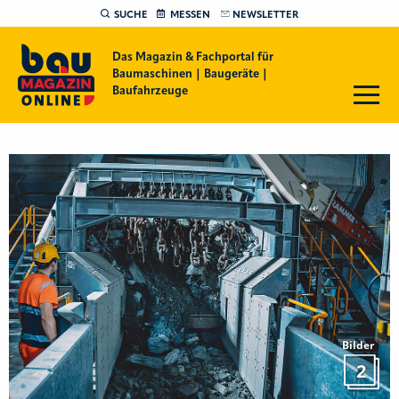
SUCHE
MESSEN
NEWSLETTER
Das Magazin & Fachportal für
Baumaschinen | Baugeräte |
Baufahrzeuge
Bilder
2