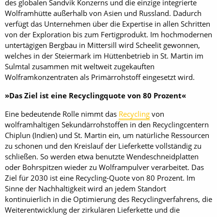
des globalen Sandvik Konzerns und die einzige integrierte
Wolframhütte außerhalb von Asien und Russland. Dadurch
verfügt das Unternehmen über die Expertise in allen Schritten
von der Exploration bis zum Fertigprodukt. Im hochmodernen
untertägigen Bergbau in Mittersill wird Scheelit gewonnen,
welches in der Steiermark im Hüttenbetrieb in St. Martin im
Sulmtal zusammen mit weltweit zugekauften
Wolframkonzentraten als Primärrohstoff eingesetzt wird.
»Das Ziel ist eine Recyclingquote von 80 Prozent«
Eine bedeutende Rolle nimmt das
Recycling
von
wolframhaltigen Sekundärrohstoffen in den Recyclingcentern
Chiplun (Indien) und St. Martin ein, um natürliche Ressourcen
zu schonen und den Kreislauf der Lieferkette vollständig zu
schließen. So werden etwa benutzte Wendeschneidplatten
oder Bohrspitzen wieder zu Wolframpulver verarbeitet. Das
Ziel für 2030 ist eine Recycling-Quote von 80 Prozent. Im
Sinne der Nachhaltigkeit wird an jedem Standort
kontinuierlich in die Optimierung des Recyclingverfahrens, die
Weiterentwicklung der zirkulären Lieferkette und die