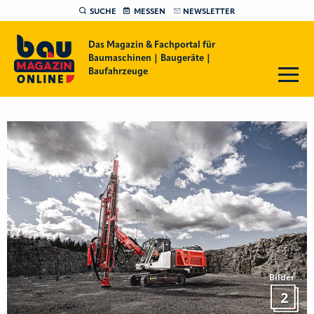
SUCHE
MESSEN
NEWSLETTER
Das Magazin & Fachportal für
Baumaschinen | Baugeräte |
Baufahrzeuge
Bilder
2