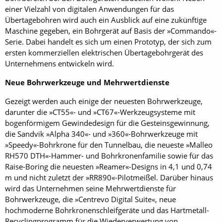
einer Vielzahl von digitalen Anwendungen für das
Übertagebohren wird auch ein Ausblick auf eine zukünftige
Maschine gegeben, ein Bohrgerät auf Basis der »Commando«-
Serie. Dabei handelt es sich um einen Prototyp, der sich zum
ersten kommerziellen elektrischen Übertagebohrgerät des
Unternehmens entwickeln wird.
Neue Bohrwerkzeuge und Mehrwertdienste
Gezeigt werden auch einige der neuesten Bohrwerkzeuge,
darunter die »CT55«- und »CT67«-Werkzeugsysteme mit
bogenförmigem Gewindedesign für die Gesteinsgewinnung,
die Sandvik »Alpha 340«- und »360«-Bohrwerkzeuge mit
»Speedy«-Bohrkrone für den Tunnelbau, die neueste »Malleo
RH570 DTH«-Hammer- und Bohrkronenfamilie sowie für das
Raise-Boring die neuesten »Reamer«-Designs in 4,1 und 0,74
m und nicht zuletzt der »RR890«-Pilotmeißel. Darüber hinaus
wird das Unternehmen seine Mehrwertdienste für
Bohrwerkzeuge, die »Centrevo Digital Suite«, neue
hochmoderne Bohrkronenschleifgeräte und das Hartmetall-
Recyclingprogramm für die Wiederverwertung von