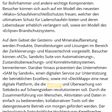
für Bohrhämmer und andere wichtige Komponenten.
Besucher können sich auch auf ein Modell des neuesten
»Mako«-Schaufelverschleißschutzes freuen, welcher den
ultimativen Schutz für Laderschaufeln bieten und deren
Lebensdauer erheblich verlängern soll, sowie ein Modell des
»Eclipse«-Brandschutzsystems.
Auf dem Gebiet der Gesteins- und Mineralaufbereitung
werden Produkte, Dienstleistungen und Lösungen im Bereich
der Zerkleinerungs- und Klassiertechnik vorgestellt. Besucher
können »ACS«, Sandviks Suite von Automatisierungs-,
Zustands­überwachungs- und Konnektivitätssystemen,
kennenlernen. Darüber hinaus präsentiert das Unternehmen
»SAM by Sandvik«, einen digitalen Service zur Unterstützung
der betrieblichen Exzellenz, sowie mit »DeckMapp« eine neue
digitale Plattform, die die
Wartung
und Überwachung von
Siebdecks auf Schwingsieben revolutionieren soll. Durch die
Zusammenführung von Menschen, Aktivitäten und Daten in
einfach zu bedienenden, kollaborativen Tools soll der
datengesteuerte Betrieb von morgen gefördert werden. Der
technologisch ­fortschrittliche Hochleistungs-Kegelbrecher