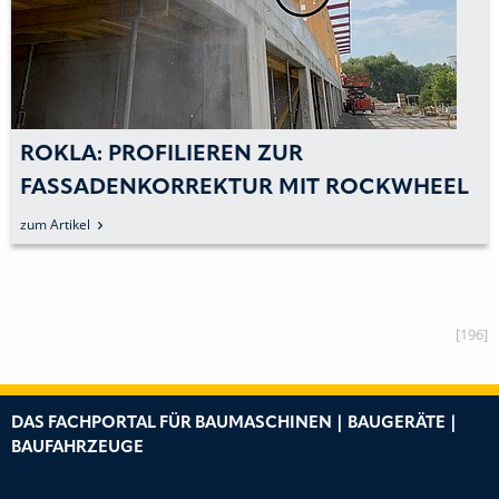
KLA: PROFILIEREN ZUR
R
ASSADENKORREKTUR MIT ROCKWHEEL
A
Artikel
zum 
[196]
DAS FACHPORTAL FÜR BAUMASCHINEN | BAUGERÄTE |
BAUFAHRZEUGE