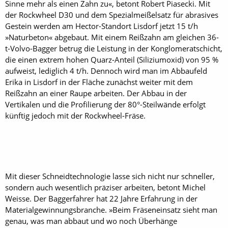
Sinne mehr als einen Zahn zu«, betont Robert Piasecki. Mit
der Rock­wheel D30 und dem Spezialmeißelsatz für abrasives
Gestein werden am Hector-Standort Lisdorf jetzt 15 t/h
»Naturbeton« abgebaut. Mit einem Reißzahn am gleichen 36-
t-Volvo-Bagger betrug die Leistung in der Konglomeratschicht,
die einen extrem hohen Quarz-Anteil (Siliziumoxid) von 95 %
aufweist, lediglich 4 t/h. Dennoch wird man im Abbaufeld
Erika in Lisdorf in der Fläche zunächst weiter mit dem
Reißzahn an einer Raupe arbeiten. Der Abbau in der
Vertikalen und die Profilierung der 80°-Steilwände erfolgt
künftig jedoch mit der Rock­wheel-Fräse.
Mit dieser Schneidtechnologie lasse sich nicht nur schneller,
sondern auch wesentlich präziser arbeiten, betont Michel
Weisse. Der Baggerfahrer hat 22 Jahre Erfahrung in der
Materialgewinnungsbranche. »Beim Fräseneinsatz sieht man
genau, was man abbaut und wo noch Überhänge