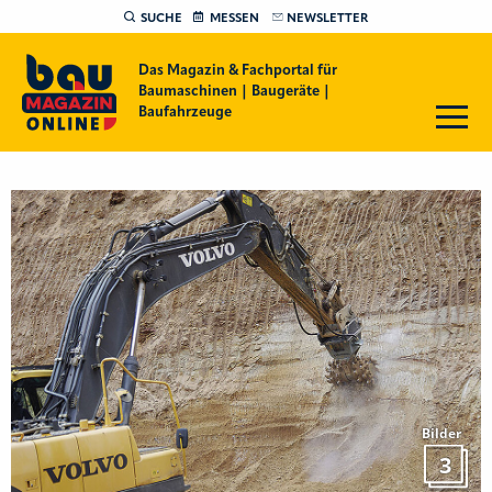
SUCHE
MESSEN
NEWSLETTER
Das Magazin & Fachportal für
Baumaschinen | Baugeräte |
Baufahrzeuge
Bilder
3