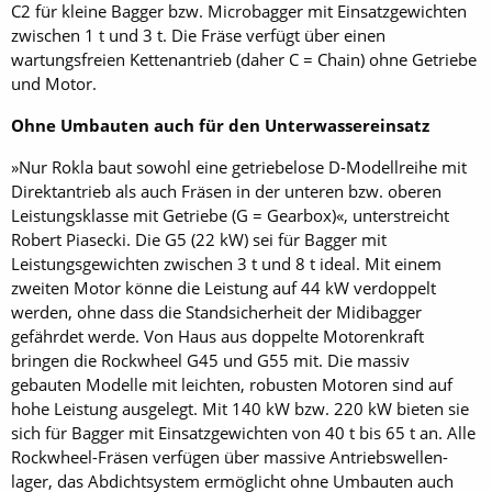
C2 für kleine Bagger bzw. Microbagger mit Einsatzgewichten
zwischen 1 t und 3 t. Die Fräse verfügt über einen
wartungsfreien Kettenantrieb (daher C = Chain) ohne Getriebe
und Motor.
Ohne Umbauten auch für den Unterwassereinsatz
»Nur Rokla baut sowohl eine getriebelose D-Modellreihe mit
Direktantrieb als auch Fräsen in der unteren bzw. oberen
Leistungsklasse mit Getriebe (G = ­Gear­box)«, unterstreicht
Robert Piasecki. Die G5 (22 kW) sei für Bagger mit
Leistungsgewichten zwischen 3 t und 8 t ideal. Mit einem
zweiten Motor könne die Leistung auf 44 kW verdoppelt
werden, ohne dass die Standsicherheit der Midibagger
gefährdet werde. Von Haus aus doppelte Motorenkraft
bringen die Rock­wheel G45 und G55 mit. Die massiv
gebauten Modelle mit leichten, robusten Motoren sind auf
hohe Leistung ausgelegt. Mit 140 kW bzw. 220 kW bieten sie
sich für Bagger mit Einsatzgewichten von 40 t bis 65 t an. Alle
Rock­wheel-Fräsen verfügen über massive Antriebswellen­
lager, das Abdichtsystem ermöglicht ohne Umbauten auch