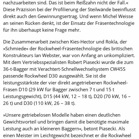
nachzuarbeiten sind. Das ist beim Reißzahn nicht der Fall.«
Diese Präzision bei der Profilierung der Steilwände beeinflusst
direkt auch den Gewinnungsertrag. Und wenn Michel Weisse
an seinen Rücken denkt, ist der Einsatz der Fräsentechnologie
für ihn überhaupt keine Frage mehr.
Die Zusammenarbeit zwischen Kies-Hector und Rokla, der
»Schmiede« der Rock­wheel-Fräsentechnologie des britischen
Konstrukteurs Ian Webster, war von Anfang an unkompliziert.
Mit dem Vertriebsspezialisten Robert Piasecki wurde die zum
36-t-Bagger mit Verachtert-Schnellwechselsystem CW45S
passende Rock­wheel D30 ausgewählt. Sie ist die
leistungsstärkste der vier direkt angetriebenen Rock­wheel-
Fräsen D10 (29 kW für Bagger zwischen 7 t und 15 t
Leistungsgewicht), D15 (44 kW, 12 – 18 t), D20 (70 kW, 16 –
26 t) und D30 (110 kW, 26 – 38 t).
»Unsere getriebelosen Modelle haben einen deutlichen
Gewichtsvorteil und bringen damit die benötigte maximale
Leistung auch an kleineren Baggern«, betont Piasecki. Als
einen Meister im Leichtgewicht bezeichnet er die Rock­wheel