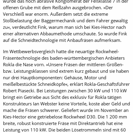
wurde das hoch abrasive Konglomerat der Felsklasse 7 in der
offenen Grube mit dem Reißzahn ausgebrochen. »Der
Verschleiß war enorm. Außerdem setzt die extreme
Stoßbelastung der Baggermechanik und dem Fahrer gewaltig
zu«, verdeutlicht Fink, warum man sich bei Kies-Hector nach
einer alternativen Abbaumethode umschaute. So wurde Fink
auf die Schneidtechnologie mit Anbaufräsen aufmerksam.
Im Wettbewerbsvergleich hatte die neuartige Rockwheel-
Fräsentechnologie des baden-württembergischen Anbieters
Rokla die Nase vorn. »Unsere Fräsen der mittleren Größen-
bzw. Leistungsklassen sind extrem kurz gebaut und sie haben
nur drei Hauptkomponenten: Gehäuse, Motor und
meißelbestückte Schneidköpfe«, erklärt Rokla-Geschäftsführer
Robert Piasecki. Bei Leistungen zwischen 30 kW und 110 kW
bringt ein Getriebe aus Sicht des exklusiv für Rokla tätigen
Konstrukteurs Ian Webster keine Vorteile, koste aber Geld und
mache die Fräsen schwerer. Geliefert wurde im November an
Kies-Hector eine getriebelose Rock­wheel D30. Die 1 200 mm
breite, robust konstruierte Fräse mit Direktantrieb hat eine
Leistung von 110 kW. Die beiden Lösetrommeln sind mit 60