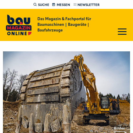
SUCHE
MESSEN
NEWSLETTER
Das Magazin & Fachportal für
Baumaschinen | Baugeräte |
Baufahrzeuge
Bilder