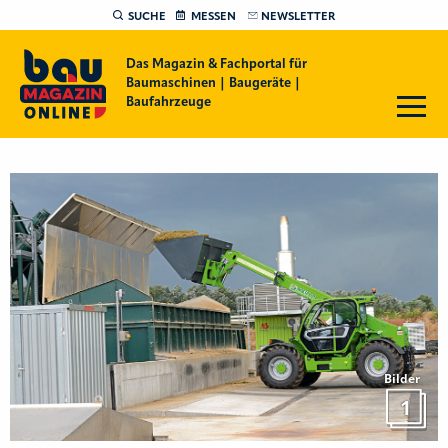
SUCHE
MESSEN
NEWSLETTER
Das Magazin & Fachportal für
Baumaschinen | Baugeräte |
Baufahrzeuge
Bilder
1