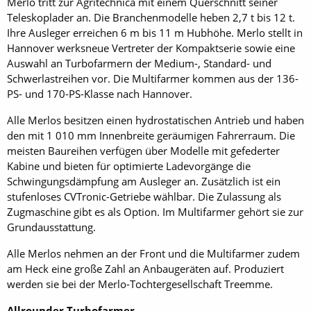
Merlo tritt zur Agritechnica mit einem Querschnitt seiner
Teleskoplader an. Die Branchenmodelle heben 2,7 t bis 12 t.
Ihre Ausleger erreichen 6 m bis 11 m Hubhöhe. Merlo stellt in
Hannover werksneue Vertreter der Kompaktserie sowie eine
Auswahl an Turbofarmern der Medium-, Standard- und
Schwerlastreihen vor. Die Multifarmer kommen aus der 136-
PS- und 170-PS-Klasse nach Hannover.
Alle Merlos besitzen einen hydrostatischen Antrieb und haben
den mit 1 010 mm Innenbreite geräumigen Fahrerraum. Die
meisten Baureihen verfügen über Modelle mit gefederter
Kabine und bieten für optimierte Ladevorgänge die
Schwingungsdämpfung am Ausleger an. Zusätzlich ist ein
stufenloses CVTronic-Getriebe wählbar. Die Zulassung als
Zugmaschine gibt es als Option. Im Multifarmer gehört sie zur
Grundausstattung.
Alle Merlos nehmen an der Front und die Multifarmer zudem
am Heck eine große Zahl an Anbaugeräten auf. Produziert
werden sie bei der Merlo-Tochtergesellschaft Treemme.
Allrounder Turbofarmer