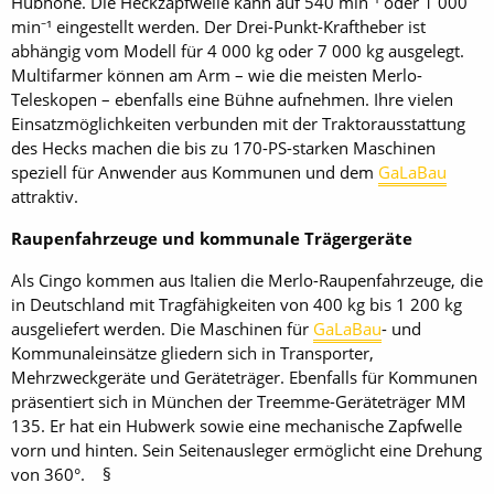
Hubhöhe. Die Heckzapfwelle kann auf 540 min⁻¹ oder 1 000
min⁻¹ eingestellt werden. Der Drei-Punkt-Kraftheber ist
abhängig vom Modell für 4 000 kg oder 7 000 kg ausgelegt.
Multifarmer können am Arm – wie die meisten Merlo-
Teleskopen – ebenfalls eine Bühne aufnehmen. Ihre vielen
Einsatzmöglichkeiten verbunden mit der Traktorausstattung
des Hecks machen die bis zu 170-PS-starken Maschinen
speziell für Anwender aus Kommunen und dem
GaLaBau
attraktiv.
Raupenfahrzeuge und kommunale Trägergeräte
Als Cingo kommen aus Italien die Merlo-Raupenfahrzeuge, die
in Deutschland mit Tragfähigkeiten von 400 kg bis 1 200 kg
ausgeliefert werden. Die Maschinen für
GaLaBau
- und
Kommunaleinsätze gliedern sich in Transporter,
Mehrzweckgeräte und Geräteträger. Ebenfalls für Kommunen
präsentiert sich in München der Treemme-Geräteträger MM
135. Er hat ein Hubwerk sowie eine mechanische Zapfwelle
vorn und hinten. Sein Seitenausleger ermöglicht eine Drehung
von 360°. §