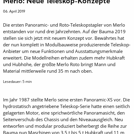
Merlo: Neue Teleskop-Konzepte
06. April 2019
Die ersten Panoramic- und Roto-Teleskopstapler von Merlo
entstanden vor rund drei Jahrzehnten. Auf der Bauma 2019
stellen sie sich jetzt mit neuem Konzept vor. Bewährtes hat
der nun komplett in Modul­bauweise produzierende Teleskop-
Anbieter um neue Funktionen und Aus­stattungsmerkmale
erweitert. Die Modellreihen erhalten zudem mehr Hubkraft
und Hubhöhe, der größte Merlo Roto bringt Mann und
Material mittlerweile rund 35 m nach oben.
Lesedauer:
5
min
Im Jahr 1987 stellte Merlo seine ersten Panoramic-XS vor. Die
hydrostatisch angetriebene Teleskop-Serie hatte einen seitlich
gelagerten Motor, eine sprichwörtliche Panoramasicht, den
Seitenverschub des Chassis und den Niveauausgleich. Neu
entworfen und modular produziert beherbergt die Reihe zur
Bauma nun Maschinen von 3,5 t bis 5 t Hubkraft und 11 m