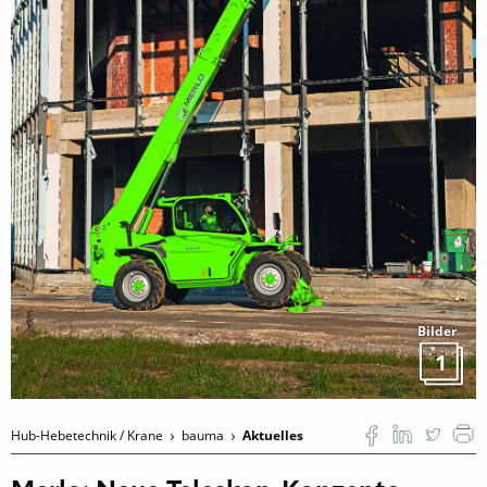
Bilder
1
Hub-Hebetechnik / Krane
bauma
Aktuelles