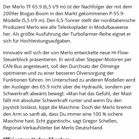
Der Merlo TF 65.9 (6,5 t/9 m) ist der Nachfolger der mit dem
2009er Biogas-Boom in den Markt gekommenen P-55.9-
Modelle (5,5 t/9 m). Den 6,5-Tonner stellt der norditalienische
Produzent Merlo wie alle Teleskoplader in Modulbauweise
her. Als größte Ausführung der Turbofarmer-Reihe eignet er
sich für Hochleistungsaufgaben.
Innovativ will sich der von Merlo entwickelte neue Hi-Flow-
Steuerblock präsentieren. Er wird über Stepper-Motoren per
CAN-Bus angesteuert, soll den Durchsatz der Ölmenge
optimieren und zu einer besseren Ölversorgung der
Funktionen führen. Im Unterschied zu anderen Modellen wird
der Ausleger des 65.9 nicht über die Hydraulik, sondern per
Schwerkraft abwärts bewegt. »Man hat das Gefühl, der Mast
fällt mit absoluter Schwerkraft runter und wenn Du den
Joystick loslässt, kippt die Maschine. Doch der Merlo bremst
den Arm so sanft ab, dass Du immer eine 100 % sichere
Maschine hast. Echt gigantisch«, sagt Gregor Schellen,
Regional-Verkaufsleiter bei Merlo Deutschland.