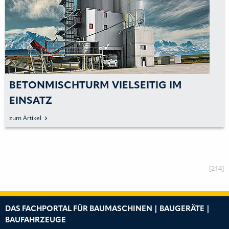
VIELSEITIG IM
LIEBHERR-MISCHT
AUTOBETONPUMPE
HALBGESCHLOSSE
zum Artikel
UND »POWERBLO
[214]
DAS FACHPORTAL FÜR BAUMASCHINEN | BAUGERÄTE |
BAUFAHRZEUGE