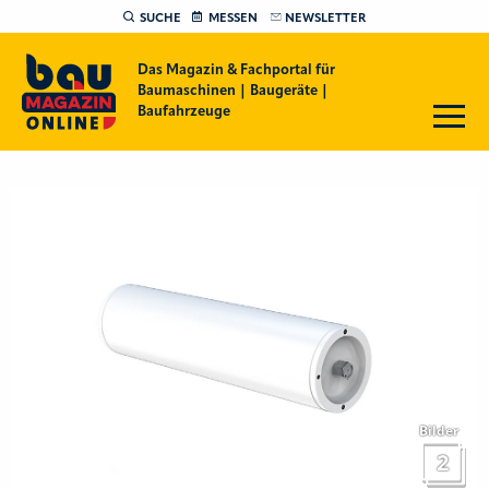
SUCHE
MESSEN
NEWSLETTER
Das Magazin & Fachportal für
Baumaschinen | Baugeräte |
Baufahrzeuge
Bilder
2