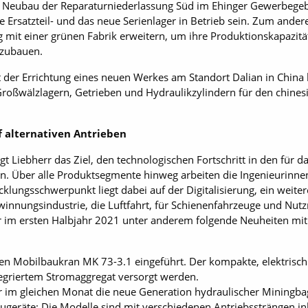
r Neubau der Reparaturniederlassung Süd im Ehinger Gewerbegebi
 Ersatzteil- und das neue Serienlager in Betrieb sein. Zum andere
 mit einer grünen Fabrik erweitern, um ihre Produktionskapazitä
szubauen.
 der Errichtung eines neuen Werkes am Standort Dalian in China
oßwälzlagern, Getrieben und Hydraulikzylindern für den chinesi
f alternativen Antrieben
t Liebherr das Ziel, den technologischen Fortschritt in den für
n. Über alle Produktsegmente hinweg arbeiten die Ingenieurinn
klungsschwerpunkt liegt dabei auf der Digitalisierung, ein weite
innungsindustrie, die Luftfahrt, für Schienenfahrzeuge und Nut
 im ersten Halbjahr 2021 unter anderem folgende Neuheiten mit
en Mobilbaukran MK 73-3.1 eingeführt. Der kompakte, elektrisch
tegriertem Stromaggregat versorgt werden.
 im gleichen Monat die neue Generation hydraulischer Miningba
eräte: Die Modelle sind mit verschiedenen Antriebssträngen inkl