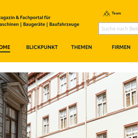
Team
agazin & Fachportal für
schinen | Baugeräte | Baufahrzeuge
OME
BLICKPUNKT
THEMEN
FIRMEN