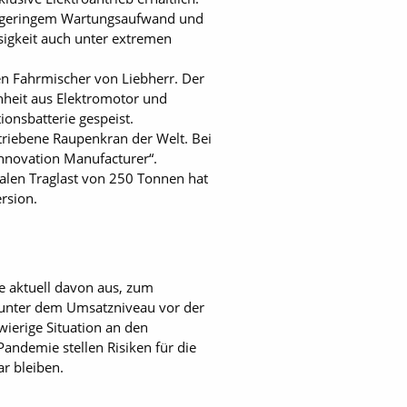
ei geringem Wartungsaufwand und
sigkeit auch unter extremen
hen Fahrmischer von Liebherr. Der
nheit aus Elektromotor und
onsbatterie gespeist.
etriebene Raupenkran der Welt. Bei
Innovation Manufacturer“.
alen Traglast von 250 Tonnen hat
rsion.
e aktuell davon aus, zum
 unter dem Umsatzniveau vor der
erige Situation an den
andemie stellen Risiken für die
ar bleiben.