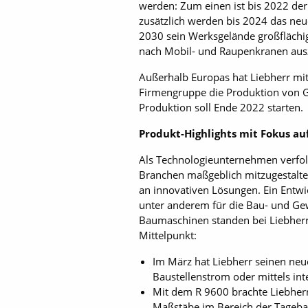
werden: Zum einen ist bis 2022 de
zusätzlich werden bis 2024 das neue
2030 sein Werksgelände großflächig
nach Mobil- und Raupenkranen au
Außerhalb Europas hat Liebherr mit
Firmengruppe die Produktion von Gr
Produktion soll Ende 2022 starten.
Produkt-Highlights mit Fokus au
Als Technologieunternehmen verfolg
Branchen maßgeblich mitzugestalte
an innovativen Lösungen. Ein Entwic
unter anderem für die Bau- und Gew
Baumaschinen standen bei Liebherr
Mittelpunkt:
Im März hat Liebherr seinen neu
Baustellenstrom oder mittels in
Mit dem R 9600 brachte Liebherr
Maßstäbe im Bereich der Tagebaug