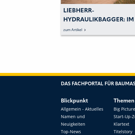
HERR-
LIEBHERR-MISCHT
AULIKBAGGER: IM
AUTOBETONPUMP
ATZ AUF KORSIKA
PROFITIERT VON
el
zum Artikel
HALBGESCHLOSS
ÖLKREISLAUF UN
»POWERBLOC«
DAS FACHPORTAL FÜR BAUMAS
Blickpunkt
Themen
Allgemein - Aktuelles
Big Pictur
Namen und
Start-Up-
Neuigkeiten
Klartext
Top-News
Titelstory