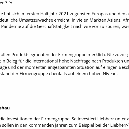
er 7 %.
tze hat sich im ersten Halbjahr 2021 zugunsten Europas und den
deutliche Umsatzzuwächse erreicht. In vielen Märkten Asiens, Af
er Pandemie auf die Geschäftstätigkeit nach wie vor zu spüren, w
in allen Produktsegmenten der Firmengruppe merklich. Nie zuvor 
– ein Beleg für die international hohe Nachfrage nach Produkten u
rage und der momentan angespannten Situation auf einigen Besc
estand der Firmengruppe ebenfalls auf einem hohen Niveau.
usbau
e Investitionen der Firmengruppe. So investiert Liebherr unter
e sollen in den kommenden Jahren zum Beispiel bei der Liebherr