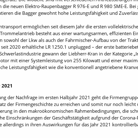
uch die neuen Elektro-Raupenbagger R 976-E und R 980 SME-E. B
ntieren die Bagger gewohnt hohe Leistungsfähigkeit und Zuverläs
transport ermöglichen seit diesem Jahr die ersten vollelektrisc
 Trommelantrieb besteht aus einer wartungsarmen, effizienten Ei
n sowohl der Lkw als auch der Fahrmischer-Aufbau von der Trakti
seit 2020 erhältliche LR 1250.1 unplugged – der erste batterieb
chwerlastindustrie gewann der Liebherr-Kran in der Kategorie „
tor mit einer Systemleistung von 255 Kilowatt und einer maxim
che Leistungsfähigkeit wie die konventionell angetriebene Kranve
r 2021
ung der Nachfrage im ersten Halbjahr 2021 geht die Firmengrupp
tz der Firmengeschichte zu erreichen und somit nur noch leicht
derung in den makroökonomischen Rahmenbedingungen, die schwi
e Einschränkungen der Geschäftstätigkeit aufgrund der Corona-P
e allerdings in ihren Auswirkungen für das Jahr 2021 kontrollierb