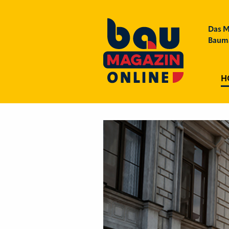
Das M
Bauma
H