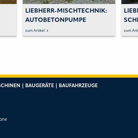
ECHNIK:
LIEBHERR: FIRMENGRUPPE
E
SCHLIESST ERFREULICHES E
RSTES HALBJAHR AB
zum Artikel
ENEM
D
CHINEN | BAUGERÄTE | BAUFAHRZEUGE
e
Zone