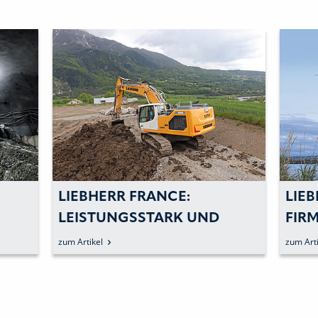
LIEBHERR FRANCE:
LIE
LEISTUNGSSTARK UND
FIR
ANWENDERFREUNDLICH IN
VER
zum Artikel
zum Arti
DEN ALPEN
UMS
MIL