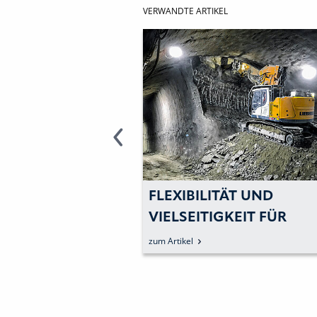
VERWANDTE ARTIKEL
CHE
FLEXIBILITÄT UND
TWICKLUNGEN
VIELSEITIGKEIT FÜR
RAUPENBAGGERN
UNTERIRDISCHE
zum Artikel
ATION 8
ANWENDUNGEN