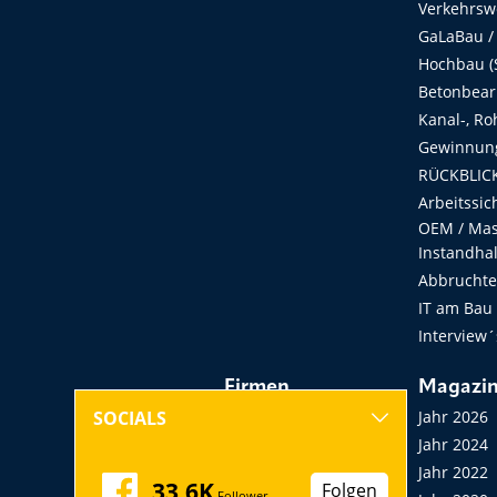
Verkehrsw
GaLaBau /
Hochbau (S
Betonbear
Kanal-, Ro
Gewinnung
RÜCKBLICK
Arbeitssic
OEM / Masc
Instandha
Abbruchtec
IT am Bau
Interview´
Firmen
Magazi
Hersteller, Händler,
Jahr 2026
SOCIALS
Vermieter
Jahr 2024
Messen, Seminare,
Jahr 2022
33,6K
Folgen
Follower