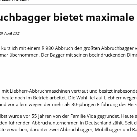
uchbagger bietet maximale
29. April 2021
ürzlich mit einem R 980 Abbruch den größten Abbruchbagger vo
olmar übernommen. Der Bagger mit seinen beeindruckenden Dim
s mit Liebherr-Abbruchmaschinen vertraut und besitzt insbesond
heute noch im Betrieb arbeitet. Die Wahl fiel auf Liebherr wege
nd vor allem wegen der mehr als 30-jährigen Erfahrung des Hers
t wurde vor 55 Jahren von der Familie Viqa gegründet. Heute st
 den führenden Abbruchunternehmen in Deutschland zählt. Seit
räte erworben, darunter zwei Abbruchbagger, Mobilbagger und Ra