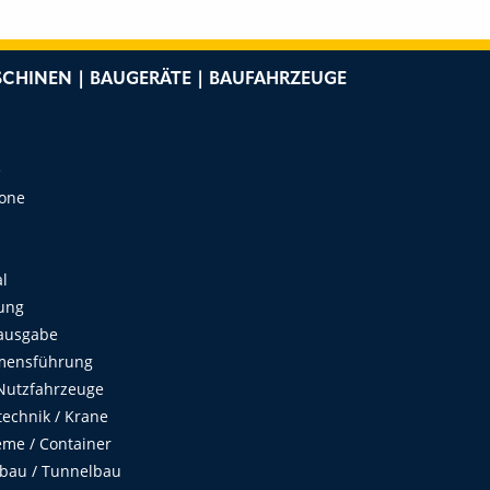
CHINEN | BAUGERÄTE | BAUFAHRZEUGE
e
Zone
al
ung
ausgabe
mensführung
Nutzfahrzeuge
echnik / Krane
me / Container
fbau / Tunnelbau