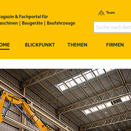
Team
agazin & Fachportal für
schinen | Baugeräte | Baufahrzeuge
OME
BLICKPUNKT
THEMEN
FIRMEN