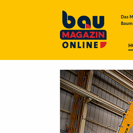
Das M
Bauma
H