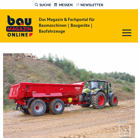
SUCHE
MESSEN
NEWSLETTER
Das Magazin & Fachportal für
Baumaschinen | Baugeräte |
Baufahrzeuge
Bilder
2