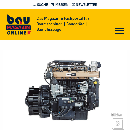
SUCHE
MESSEN
NEWSLETTER
Das Magazin & Fachportal für
Baumaschinen | Baugeräte |
Baufahrzeuge
Bilder
3