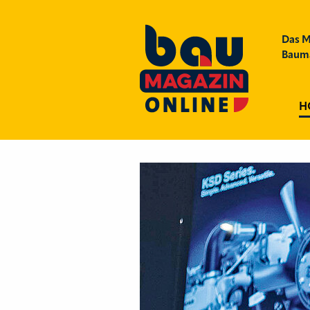
Das M
Bauma
H