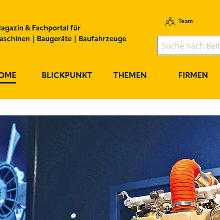
Team
agazin & Fachportal für
schinen | Baugeräte | Baufahrzeuge
OME
BLICKPUNKT
THEMEN
FIRMEN