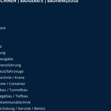
CHINEN | BAUGERÄTE | BAUFAHRZEUGE
e
Zone
al
ung
ausgabe
mensführung
Nutzfahrzeuge
echnik / Krane
me / Container
fbau / Tunnelbau
egebau / Tiefbau
 Kommunaltechnik
chalung / Gerüste / Beton)