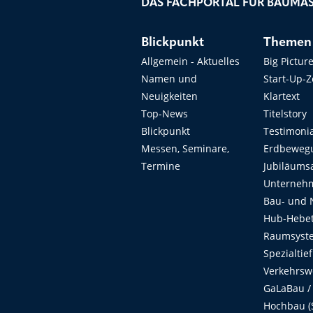
DAS FACHPORTAL FÜR BAUMAS
Blickpunkt
Themen
Allgemein - Aktuelles
Big Pictur
Namen und
Start-Up-
Neuigkeiten
Klartext
Top-News
Titelstory
Blickpunkt
Testimoni
Messen, Seminare,
Erdbeweg
Termine
Jubiläums
Unterneh
Bau- und 
Hub-Hebet
Raumsyste
Spezialtie
Verkehrsw
GaLaBau /
Hochbau (S