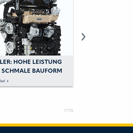
LER: HOHE LEISTUNG
KOHLER ENGINES
 SCHMALE BAUFORM
»KOHLER FLEX« E
BINDEN
PALETTE AN LÖ
kel
zum Artikel
VORSTELLEN
[172]