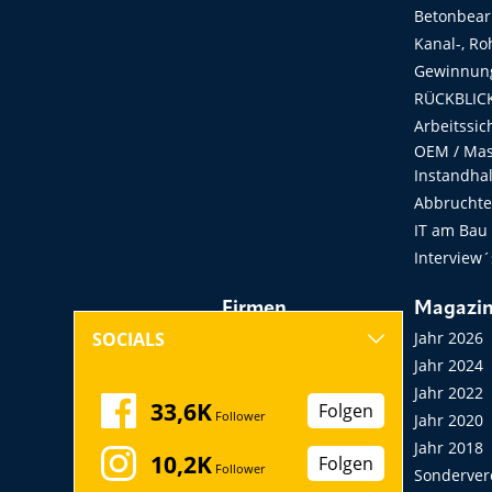
Betonbear
Kanal-, Ro
Gewinnung
RÜCKBLICK
Arbeitssic
OEM / Masc
Instandha
Abbruchtec
IT am Bau
Interview´
Firmen
Magazi
Hersteller, Händler,
Jahr 2026
SOCIALS
Vermieter
Jahr 2024
Messen, Seminare,
Jahr 2022
33,6K
Folgen
Follower
Kongresse
Jahr 2020
Verbände
Jahr 2018
10,2K
Folgen
Follower
Startup
Sonderver