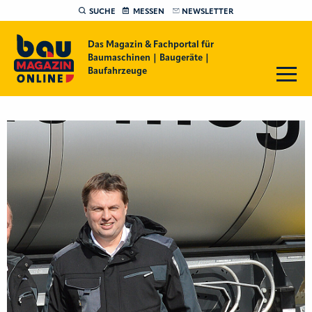
SUCHE
MESSEN
NEWSLETTER
Das Magazin & Fachportal für
Baumaschinen | Baugeräte |
Baufahrzeuge