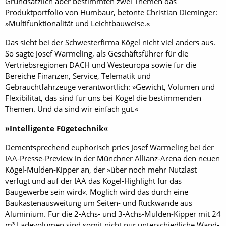
Grundsätzlich aber bestimmten zwei Themen das
Produktportfolio von Humbaur, betonte Christian Dieminger:
»Multifunktionalität und Leichtbauweise.«
Das sieht bei der Schwesterfirma Kögel nicht viel anders aus.
So sagte Josef Warmeling, als Geschäftsführer für die
Vertriebsregionen DACH und Westeuropa sowie für die
Bereiche Finanzen, Service, Telematik und
Gebrauchtfahrzeuge verantwortlich: »Gewicht, Volumen und
Flexibilität, das sind für uns bei Kögel die bestimmenden
Themen. Und da sind wir einfach gut.«
»Intelligente Fügetechnik«
Dementsprechend euphorisch pries Josef Warmeling bei der
IAA-Presse-Preview in der Münchner Allianz-Arena den neuen
Kögel-Mulden-Kipper an, der »über noch mehr Nutzlast
verfügt und auf der IAA das Kögel-Highlight für das
Baugewerbe sein wird«. Möglich wird das durch eine
Baukastenausweitung um Seiten- und Rückwände aus
Aluminium. Für die 2-Achs- und 3-Achs-Mulden-Kipper mit 24
m³ Ladevolumen sind somit nicht nur unterschiedliche Wand-