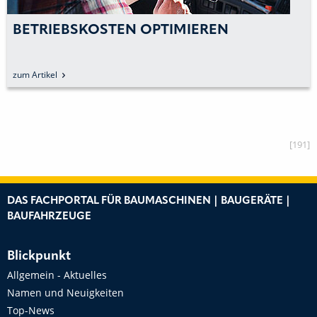
BRAM DE HAAN WIRD
GESCHÄFTSFÜHRER VON KÖGEL
BENELUX
zum Artikel
[191]
DAS FACHPORTAL FÜR BAUMASCHINEN | BAUGERÄTE |
BAUFAHRZEUGE
Blickpunkt
Allgemein - Aktuelles
Namen und Neuigkeiten
Top-News