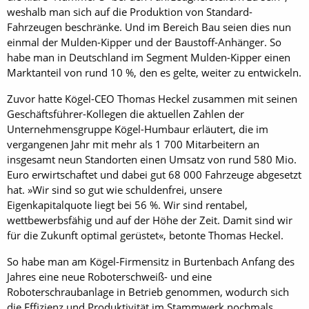
weshalb man sich auf die Produktion von Standard-
Fahrzeugen beschränke. Und im Bereich Bau seien dies nun
einmal der Mulden-Kipper und der Baustoff-Anhänger. So
habe man in Deutschland im Segment Mulden-Kipper einen
Marktanteil von rund 10 %, den es gelte, weiter zu entwickeln.
Zuvor hatte Kögel-CEO Thomas Heckel zusammen mit seinen
Geschäftsführer-Kollegen die aktuellen Zahlen der
Unternehmensgruppe Kögel-Humbaur erläutert, die im
vergangenen Jahr mit mehr als 1 700 Mitarbeitern an
insgesamt neun Standorten einen Umsatz von rund 580 Mio.
Euro erwirtschaftet und dabei gut 68 000 Fahrzeuge abgesetzt
hat. »Wir sind so gut wie schuldenfrei, unsere
Eigenkapitalquote liegt bei 56 %. Wir sind rentabel,
wettbewerbsfähig und auf der Höhe der Zeit. Damit sind wir
für die Zukunft optimal gerüstet«, betonte Thomas Heckel.
So habe man am Kögel-Firmensitz in Burtenbach Anfang des
Jahres eine neue Roboterschweiß- und eine
Roboterschraubanlage in Betrieb genommen, wodurch sich
die Effizienz und Produktivität im Stammwerk nochmals