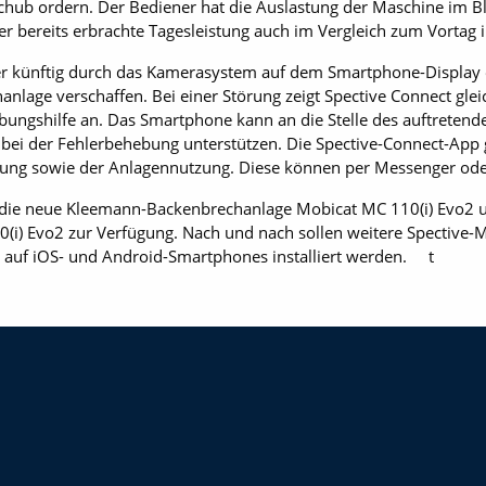
chub ordern. Der Bediener hat die Auslastung der Maschine im B
er bereits erbrachte Tagesleistung auch im Vergleich zum Vortag 
ner künftig durch das Kamerasystem auf dem Smartphone-Display 
nlage verschaffen. Bei einer Störung zeigt Spective Connect gle
ungshilfe an. Das Smartphone kann an die Stelle des auftrete
tt bei der Fehlerbehebung unterstützen. Die Spective-Connect-App
tung sowie der Anlagennutzung. Diese können per Messenger oder
ür die neue Kleemann-Backenbrechanlage Mobicat MC 110(i) Evo2 
i) Evo2 zur Verfügung. Nach und nach sollen weitere Spective-M
 auf iOS- und Android-Smartphones installiert werden. t