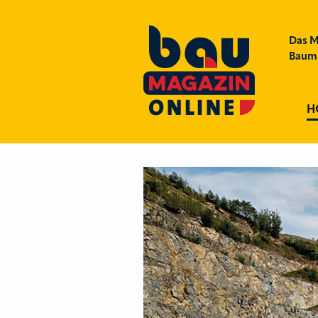
Das M
Bauma
H