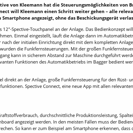
ctive von Kleemann hat die Steuerungsmöglichkeiten von B
ect will Kleemann einen Schritt weiter gehen – alle rele
m Smartphone angezeigt, ohne das Beschickungsgerät verla
das 12"-Spective-Touchpanel an der Anlage. Das Bedienkonzept wil
men. Einmal eingestellt, läuft die Anlage dann im Automatikbetr
 nach der initialen Einrichtung direkt mit dem kompletten Anlag
ert wurden die Funkfernsteuerungen. Mit der großen Funkfernste
rgang kann in sicherem Abstand zur Maschine durchgeführt werde
evanten Funktionen des Automatikbetriebs im Bagger bedient we
l direkt an der Anlage, große Funkfernsteuerung für den Rüst- u
funktionen. Spective Connect, eine neue App mit allen relevante
Kraftstoffverbrauch, durchschnittliche Produktionsleistung, Spalt
board angezeigt werden. In den meisten Fällen muss der Bediene
echen. So kann er zum Beispiel am Smartphone erkennen, dass der