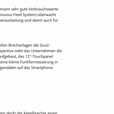
eemann sehr gute Verbrauchswerte
ntinuous Feed System) überwacht
cherauslastung und damit auch für
ellen Brechanlagen der Evo2-
 Spective sieht das Unternehmen die
 aufgebaut, das 12"-Touchpanel
 eine kleine Funkfernsteuerung in
nlagendaten auf das Smartphone
gen deckt der Kegelbrecher einen