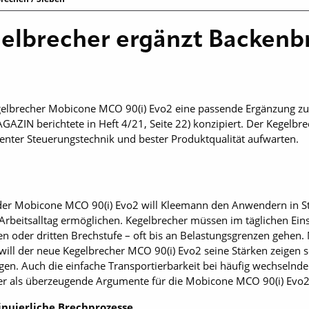
elbrecher ergänzt Backenb
elbrecher Mobicone MCO 90(i) Evo2 eine passende Ergänzung z
AZIN berichtete in Heft 4/21, Seite 22) konzipiert. Der Kegelbr
ligenter Steuerungstechnik und bester Produktqualität aufwarten.
l der Mobicone MCO 90(i) Evo2 will Kleemann den Anwendern in
Arbeitsalltag ermöglichen. Kegelbrecher müssen im täglichen Ein
en oder dritten Brechstufe – oft bis an Belastungsgrenzen gehen.
will der neue Kegelbrecher MCO 90(i) Evo2 seine Stärken zeigen 
en. Auch die einfache Transportierbarkeit bei häufig wechselnde
ler als überzeugende Argumente für die Mobicone MCO 90(i) Evo2
inuierliche Brechprozesse