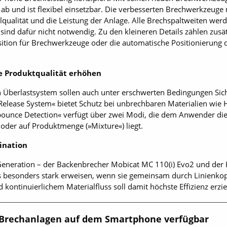
ab und ist flexibel einsetzbar. Die verbesserten Brechwerkzeuge 
ialqualität und die Leistung der Anlage. Alle Brechspaltweiten w
sind dafür nicht notwendig. Zu den kleineren Details zählen zus
ition für Brechwerkzeuge oder die automatische Positionierung d
ie Produktqualität erhöhen
en Überlastsystem sollen auch unter erschwerten Bedingungen Sich
elease System« bietet Schutz bei unbrechbaren Materialien wie H
bounce Detection« verfügt über zwei Modi, die dem Anwender di
) oder auf Produktmenge (»Mixture«) liegt.
ination
eneration – der Backenbrecher Mobicat MC 110(i) Evo2 und der
ls besonders stark erweisen, wenn sie gemeinsam durch Linienk
kontinuierlichem Materialfluss soll damit höchste Effizienz erzi
 Brechanlagen auf dem Smartphone verfügbar