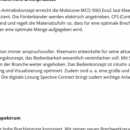
t-Antriebskonzept erreicht die Mobicone MCO 90(i) Evo2 laut Kl
izient. Die Förderbänder werden elektrisch angetrieben. CFS (Co
and und regelt die Materialzufuhr so, dass für eine optimale Bre
mer eine optimale Menge aufgegeben wird.
ion immer anspruchsvoller. Kleemann entwickelte für seine aktu
ungskonzept, das Bedienbarkeit wesentlich vereinfachen soll. Mit
in der Branche weiter angehoben. Das Bedienkonzept ist intuitiv
g und Visualisierung optimiert. Zudem sind u. a. eine große und
n. Die digitale Lösung Spective Connect bringt zudem wichtige A
zspektrum
r hohe Brechleistung konzipiert. Mit seinen neuen Brechwerkzeu