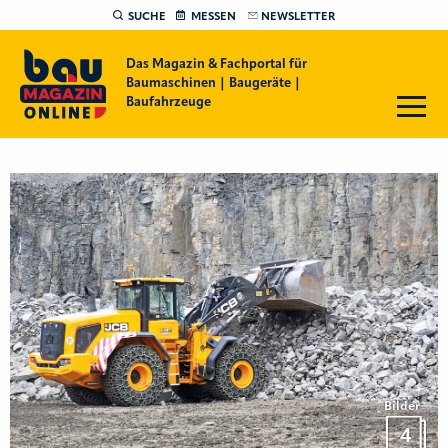
SUCHE
MESSEN
NEWSLETTER
Das Magazin & Fachportal für
Baumaschinen | Baugeräte |
Baufahrzeuge
Bilder
4