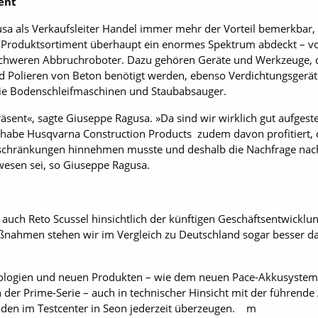
ent
sa als Verkaufsleiter Handel immer mehr der Vorteil bemerkbar,
 Produktsortiment überhaupt ein enormes Spektrum abdeckt – 
hweren Abbruchroboter. Dazu gehören Geräte und Werkzeuge, d
 Polieren von Beton benötigt werden, ebenso Verdichtungsgeräte
ie Bodenschleifmaschinen und Staubabsauger.
äsent«, sagte Giuseppe Ragusa. »Da sind wir wirklich gut aufgeste
 habe Husqvarna Construction Products zudem davon profitiert, d
schränkungen hinnehmen musste und deshalb die Nachfrage nach 
wesen sei, so Giuseppe Ragusa.
auch Reto Scussel hinsichtlich der künftigen Geschäftsentwicklung
aßnahmen stehen wir im Vergleich zu Deutschland sogar besser da.
ogien und neuen Produkten – wie dem neuen Pace-Akkusystem (s
 der Prime-Serie – auch in technischer Hinsicht mit der führende A
den im Testcenter in Seon jederzeit über­zeugen. m­