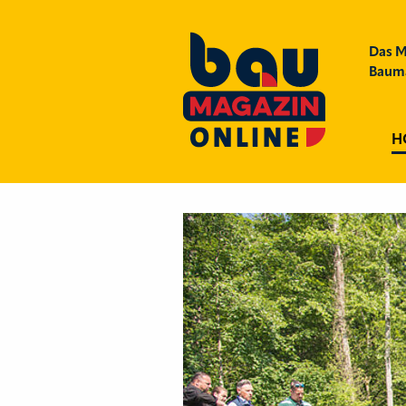
Das M
Bauma
H