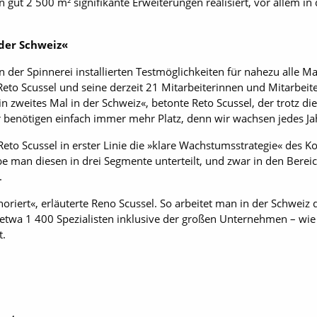
n gut 2 500 m² signifikante Erweiterungen realisiert, vor allem in
 der Schweiz«
 der Spinnerei installierten Testmöglichkeiten für nahezu alle 
Reto Scussel und seine derzeit 21 Mitarbeiterinnen und Mitarbeite
in zweites Mal in der Schweiz«, betonte Reto Scussel, der trotz di
 benötigen einfach immer mehr Platz, denn wir wachsen jedes Jahr
Reto Scussel in erster Linie die »klare Wachstumsstrategie« des 
abe man diesen in drei Segmente unterteilt, und zwar in den Bere
.
riert«, erläuterte Reno Scussel. So arbeitet man in der Schweiz 
etwa 1 400 Spezialisten inklusive der großen Unternehmen – wie
t.