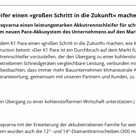
fer einen »großen Schritt in die Zukunft« mach
sqvarna einen leistungsstarken Akkutrennschleifer für sc
t dem neuen Pace-Akkusystem des Unternehmens auf den Ma
t dem K1 Pace einen »großen Schritt in die Zukunft« machen, wi
uction betont: »Der K1 Pace ist ein Durchbruch auf dem Markt für
trennschleifer vorzustellen, der den Übergang zu einer kohlensto
etriebenen Schneidgeräten vergleichbare Leistung, verbunden mit 
r beobachten, dass immer mehr Bauunternehmen klimaneutrale A
 Verantwortung, gemeinsam mit unseren Partnern und Kunden, zu 
den Übergang zu einer kohlenstoffarmen Wirtschaft unterstützen.)
qvarna mit der Erweiterung der akkubetriebenen Familie für we
tem wurden auch die 12"- und 14"-Diamanttrennscheiben (300 