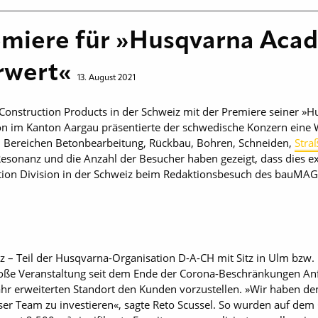
emiere für »Husqvarna Acad
rwert«
13. August 2021
 Construction Products in der Schweiz mit der Premiere seiner 
on im Kanton Aargau präsentierte der schwedische Konzern eine
 Bereichen Betonbearbeitung, Rückbau, Bohren, Schneiden,
Stra
onanz und die Anzahl der Besucher haben gezeigt, dass dies exakt
uction Division in der Schweiz beim Redaktionsbesuch des bauMAG
 – Teil der Husqvarna-Organisation D-A-CH mit Sitz in Ulm bzw. 
roße Veranstaltung seit dem Ende der Corona-Beschränkungen Anf
hr erweiterten Standort den Kunden vorzustellen. »Wir haben de
unser Team zu investieren«, sagte Reto Scussel. So wurden auf de