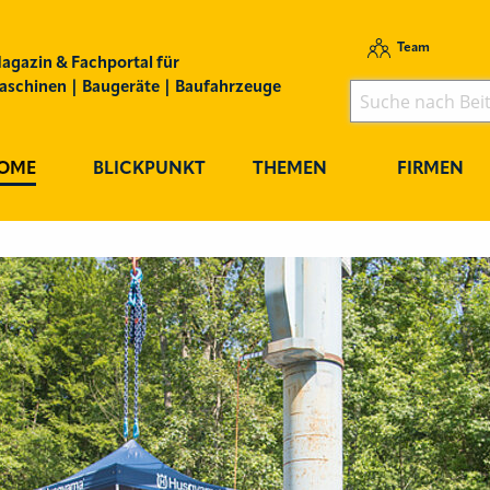
Team
agazin & Fachportal für
schinen | Baugeräte | Baufahrzeuge
OME
BLICKPUNKT
THEMEN
FIRMEN