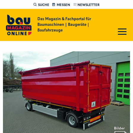
SUCHE
MESSEN
NEWSLETTER
Das Magazin & Fachportal für
Baumaschinen | Baugeräte |
Baufahrzeuge
Bilder