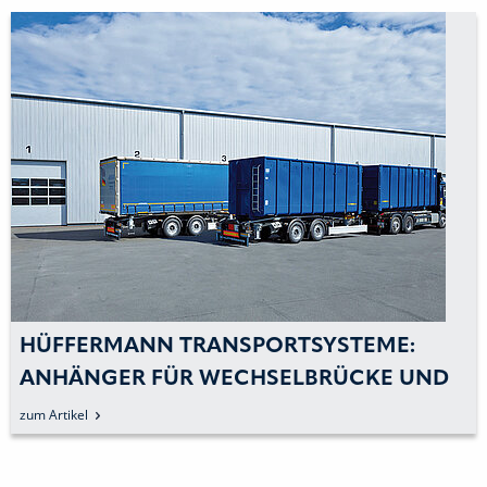
FERMANN TRANSPORTSYSTEME:
HÜFF
ÄNGER FÜR WECHSELBRÜCKE UND
OST
LL-CONTAINER IM RECYCLING-
kel
zum Arti
ATZ