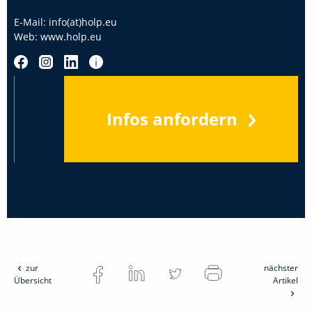
E-Mail:
info(at)holp.eu
Web:
www.holp.eu
Infos anfordern
zur
nächster
Übersicht
Artikel