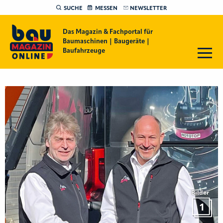
SUCHE
MESSEN
NEWSLETTER
Das Magazin & Fachportal für
Baumaschinen | Baugeräte |
Baufahrzeuge
Bilder
1