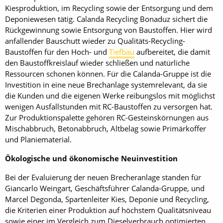
Kiesproduktion, im Recycling sowie der Ent­sorgung und dem
Deponiewesen tätig. Calanda Recycling Bonaduz sichert die
Rückgewinnung sowie Entsorgung von Baustoffen. Hier wird
anfallender Bauschutt wieder zu Qualitäts-Recycling-
Baustoffen für den Hoch- und
Tiefbau
aufbereitet, die damit
den Baustoffkreislauf wieder schließen und natürliche
Ressourcen schonen können. Für die Calanda-Gruppe ist die
Investition in eine neue Brechanlage systemrelevant, da sie
die Kunden und die eigenen Werke reibungslos mit möglichst
wenigen Ausfallstunden mit RC-Baustoffen zu versorgen hat.
Zur Produktionspalette gehören RC-Gesteinskörnungen aus
Mischabbruch, Betonabbruch, Altbelag sowie Primärkoffer
und Planiematerial.
Ökologische und ökonomische Neuinvestition
Bei der Evaluierung der neuen Brecheranlage standen für
Giancarlo Weingart, Geschäftsführer Calanda-Gruppe, und
Marcel Degonda, Spartenleiter Kies, Deponie und Recycling,
die Kriterien einer Produktion auf höchstem Qualitätsniveau
sowie einer im Vergleich zum Dieselverbrauch optimierten