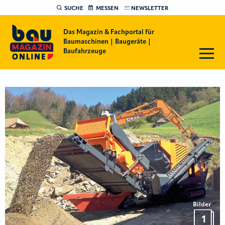
SUCHE
MESSEN
NEWSLETTER
Das Magazin & Fachportal für
Baumaschinen | Baugeräte |
Baufahrzeuge
Bilder
1