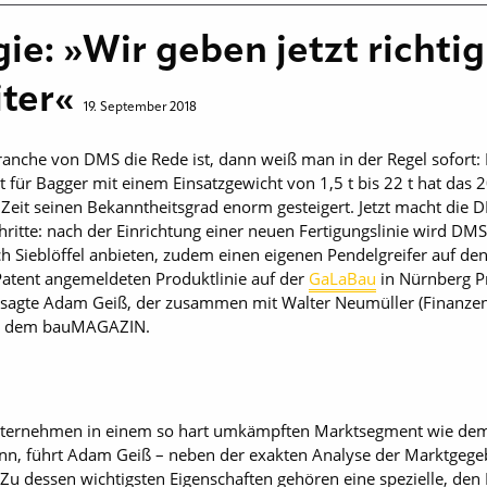
e: »Wir geben jetzt richti
iter«
19. September 2018
che von DMS die Rede ist, dann weiß man in der Regel sofort: Das
t für Bagger mit einem Einsatzgewicht von 1,5 t bis 22 t hat das
eit seinen Bekanntheitsgrad enorm gesteigert. Jetzt macht die 
ritte: nach der Einrichtung einer neuen Fertigungslinie wird DMS
ch Sieblöffel anbieten, zudem einen eigenen Pendelgreifer auf d
atent angemeldeten Produktlinie auf der
GaLaBau
in Nürnberg Pr
«, sagte Adam Geiß, der zusammen mit Walter Neumüller (Finanz
mit dem bauMAGAZIN.
 Unternehmen in einem so hart umkämpften Marktsegment wie dem
 kann, führt Adam Geiß – neben der exakten Analyse der Marktgege
. Zu dessen wichtigsten Eigenschaften gehören eine spezielle, de