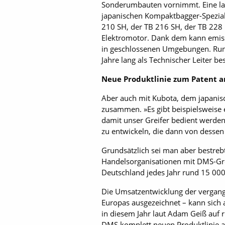
Sonderumbauten vornimmt. Eine lan
japanischen Kompaktbagger-Speziali
210 SH, der TB 216 SH, der TB 22
Elektromotor. Dank dem kann emissi
in geschlossenen Umgebungen. Rund
Jahre lang als Technischer Leiter be
Neue Produktlinie zum Patent 
Aber auch mit Kubota, dem japani
zusammen. »Es gibt beispielsweise e
damit unser Greifer bedient werden
zu entwickeln, die dann von desse
Grundsätzlich sei man aber bestre
Handelsorganisationen mit DMS-Greif
Deutschland jedes Jahr rund 15 000
Die Umsatzentwicklung der vergan
Europas ausgezeichnet – kann sich 
in diesem Jahr laut Adam Geiß auf r
DMS komplett neuen Produktlinie an