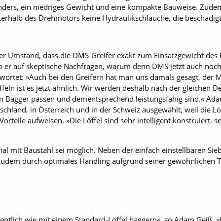
nders, ein niedriges Gewicht und eine kompakte Bauweise. Zudem
erhalb des Drehmotors keine Hydraulikschläuche, die beschädig
der Umstand, dass die DMS-Greifer exakt zum Einsatzgewicht des
b er auf skeptische ­Nachfragen, warum denn DMS jetzt auch noch
twortet: »Auch bei den Greifern hat man uns damals gesagt, der Ma
ffeln ist es jetzt ähnlich. Wir werden deshalb nach der gleichen D
en Bagger passen und dementsprechend leistungsfähig sind.« Ada
chland, in Österreich und in der Schweiz ausgewählt, weil die Löf
orteile aufweisen. »Die Löffel sind sehr intelligent konstruiert, s
l mit ­Baustahl sei möglich. Neben der einfach einstellbaren S
zudem durch optimales ­Handling aufgrund seiner gewöhnlichen Ti
tlich wie mit einem Standard-Löffel baggern«, so Adam Geiß. »D