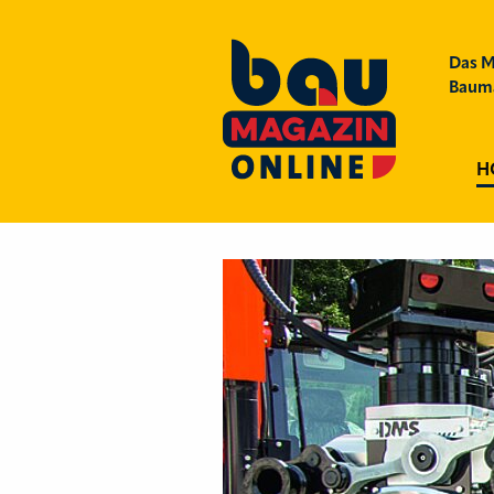
Das M
Bauma
H