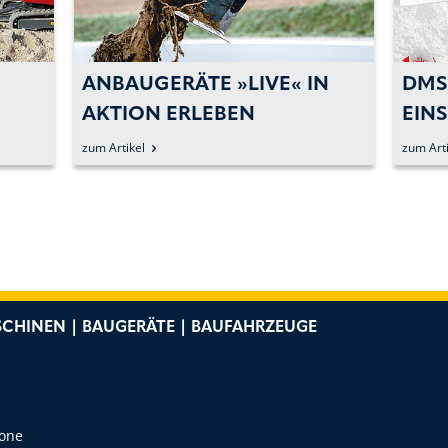
ANBAUGERÄTE »LIVE« IN
DMS
AKTION ERLEBEN
EIN
ER
BLI
zum Artikel
zum Arti
CHINEN | BAUGERÄTE | BAUFAHRZEUGE
e
Zone