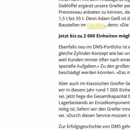
Sieblöffel ergänzt unsere Greifer pe
Preisniveau anbieten zu können, da
1,5 t bis 35 t. Denn Adam Geiß ist 
Baustellen im
GaLaBau
, denn: »Die
Jetzt bis zu 2 000 Einheiten mögl
Ebenfalls neu im DMS-Portfolio ist 
gleiche Zylinder-Konzept wie bei un
weil Kunden immer öfter nach einem
spezielle Aufgaben.« Zu den großen 
beschädigt werden könnten. »Das ma
Aber auch im klassischen Greifer-S
wir in diesem Jahr rund 1 000 Einh
sei. Jetzt liege die Gesamtkapazität
Lagerbestands an Einzelkomponente
nötig ist, liefern wir den Greifer 
sei. »Durch diesen Service müssen s
Zur Erfolgsgeschichte von DMS geh