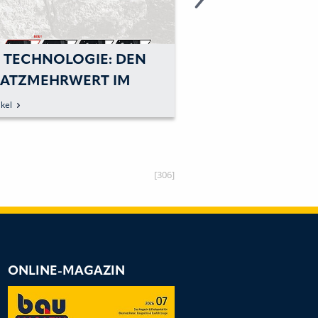
 TECHNOLOGIE: DEN
DMS TECHNOLOG
SATZMEHRWERT IM
DAS ANBAUGERÄ
CK
SCHLÜSSEL ZUR E
kel
zum Artikel
IST
[306]
ONLINE-MAGAZIN