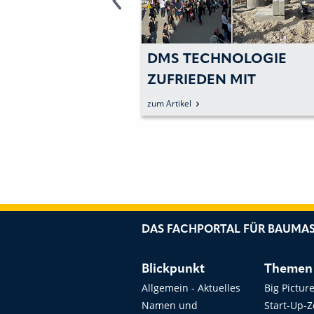
LANIEREN – MIT
DMS TECHNOLOGIE
ZUFRIEDEN MIT
HILDSTEUERUNG
MESSEAUFTRITT AUF D
zum Artikel
BAUMA
DAS FACHPORTAL FÜR BAUMAS
Blickpunkt
Themen
Allgemein - Aktuelles
Big Pictur
Namen und
Start-Up-