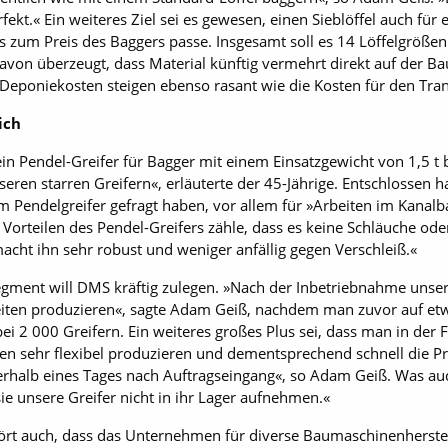
rfekt.« Ein weiteres Ziel sei es gewesen, einen Sieblöffel auch fü
s zum Preis des Baggers passe. Insgesamt soll es 14 Löffelgröße
davon überzeugt, dass Material künftig vermehrt direkt auf der Bau
 Deponiekosten steigen eben­so rasant wie die Kosten für den Tra
ich
ein Pendel-Greifer für Bagger mit einem Einsatzgewicht von 1,5 t 
seren starren Greifern«, erläuterte der 45-Jährige. Entschlossen h
 Pendelgreifer gefragt haben, vor allem für »Arbeiten im Kanalb
Vorteilen des Pendel-Greifers zähle, dass es keine Schläuche ode
cht ihn sehr robust und weniger anfällig gegen Verschleiß.«
egment will DMS kräftig zulegen. »Nach der Inbetriebnahme unser
eiten produzieren«, sagte Adam Geiß, nachdem man zuvor auf etw
 bei 2 000 Greifern. Ein weiteres großes Plus sei, dass man in der
n sehr flexibel produzieren und dementsprechend schnell die Pr
innerhalb eines Tages nach Auftragseingang«, so Adam Geiß. Was a
ie unsere Greifer nicht in ihr Lager aufnehmen.«
ört auch, dass das Unternehmen für diverse Baumaschinenherste