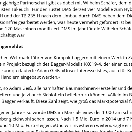
gjährige Partnerschaft gibt es dabei mit Wilhelm Schäfer, dem 
sten Takeuchi. Für den rüstet DMS derzeit vier Modelle zum Hy
8 H und der TB 235 H nach dem Umbau durch DMS neben dem Die
onsfrei gearbeitet werden, was heute vermehrt gefordert ist be
 120 Maschinen modifiziert DMS im Jahr für die Wilhelm Schäf
schäftigt war.
angemeldet
schen Weltmarktführer von Kompaktbaggern mit einem Werk in Z
in Projekt bezüglich des Bagger-Modells KX019-4, der einen zusä
 kann«, erläuterte Adam Geiß. »Unser Interesse ist es, auch für 
n Händlern eingebaut werden.«
bt, so Adam Geiß, alle namhaften Baumaschinen-Hersteller und d
ern und jetzt auch Sieblöffeln beliefern zu können. »Allein im Be
 Bagger verkauft. Diese Zahl zeigt, wie groß das Marktpotenzial 
genen Jahre – so wurde DMS im März als eines der 1 000 am sc
aber gleichwohl sehen lassen. Nach 1,5 Mio. Euro in 2014 und 7 
und 10 Mio. Euro steigen. »Und wir investieren weiter«, sagte er
, die schon zum Patent angemeldet ist. Um was für ein Anbaugerä