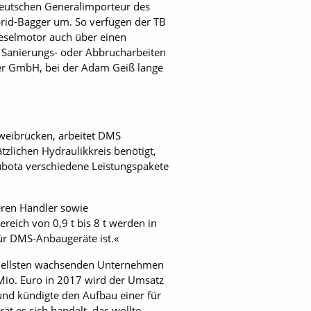
deutschen Generalimporteur des
brid-Bagger um. So verfügen der TB
selmotor auch über einen
i Sanierungs- oder Abbrucharbeiten
er GmbH, bei der Adam Geiß lange
weibrücken, arbeitet DMS
tzlichen Hydraulikkreis benötigt,
Kubota verschiedene Leistungspakete
eren Händler sowie
reich von 0,9 t bis 8 t werden in
für DMS-Anbaugeräte ist.«
hnellsten wachsenden Unternehmen
Mio. Euro in 2017 wird der Umsatz
 und kündigte den Aufbau einer für
t es sich handelt, das wollte