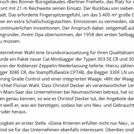
bruch des Bonner Bürogebäudes »Berliner Freiheit«, das Platz fü
ont mit 21 m Reichweite seinen Einsatz. Der Rückbau von sieben 
dt. Das erforderte Fingerspitzengefühl, um das 5 400 m² große
r ein extra Schallschutzgutachten. Emissionen zu vermeiden, o
ontinuierlichen Investitionen. Der Anspruch dabei: zeitgemäß auf
gründer, ihrem Opa übernommen, der 1958 den ersten Seilbagge
u müssen.
Unternehmer Wahl eine Grundvoraussetzung für ihren Qualitätsan
wurde ein Paket neuer Cat-Minibagger der Typen 303.5E CR und 3
von der Koblenzer Zeppelin-Niederlassung lieferte. Hierzu zählen
er 308E CR, die Stampffuß­walze CP74B, die Bagger 330F LN un
ung Grade Control und einer integrierten Waage. »Mit der Waage
ichtet Florian Wahl. Dass Christof Decker als verantwortlicher L
n-Main-Saar das Unternehmen bei Neumaschinen betreut, hat sich
n genau kennen, so wie es Christof Decker tut, der Angebote da
 weiß er, was wir benötigen, sodass bei uns Neu- und Gebrauc
Brüder heraus.
sigkeit an erster Stelle. »Diese Kriterien erfüllen nicht nur Neu-,
d sie für das Unternehmen ebenfalls interessant. Überdies sind s