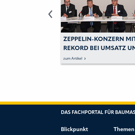
R – ZEPPELIN:
ZEPPELIN-KONZERN MI
MATISCHES
REKORD BEI UMSATZ U
-GETRIEBE
ERGEBNIS
zum Artikel
HT ZUGEWINN AN
VITÄT
DAS FACHPORTAL FÜR BAUMAS
Blickpunkt
Themen