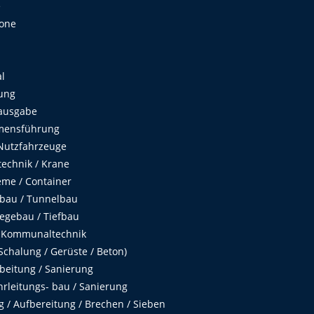
e
Zone
al
ung
ausgabe
mensführung
Nutzfahrzeuge
echnik / Krane
me / Container
fbau / Tunnelbau
egebau / Tiefbau
 Kommunaltechnik
chalung / Gerüste / Beton)
beitung / Sanierung
hrleitungs- bau / Sanierung
 / Aufbereitung / Brechen / Sieben