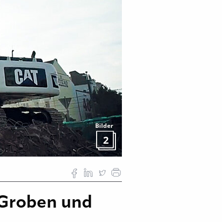
Bilder
2
 Groben und