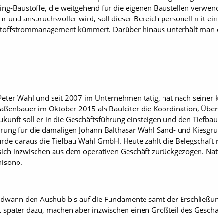
ling-Baustoffe, die weitgehend für die eigenen Baustellen verwen
 und anspruchsvoller wird, soll dieser Bereich personell mit ei
 Stoffstrommanagement kümmert. Darüber hinaus unterhält man 
-Peter Wahl und seit 2007 im Unternehmen tätig, hat nach seine
raßenbauer im Oktober 2015 als Bauleiter die Koordination, Übe
unft soll er in die Geschäftsführung einsteigen und den Tiefba
hrung für die damaligen Johann Balthasar Wahl Sand- und Kiesgr
de daraus die Tiefbau Wahl GmbH. Heute zählt die Belegschaft r
ch inzwischen aus dem operativen Geschäft zurückgezogen. Natürl
nisono.
dwann den Aushub bis auf die Fundamente samt der Erschließun
später dazu, machen aber inzwischen einen Großteil des Geschäf