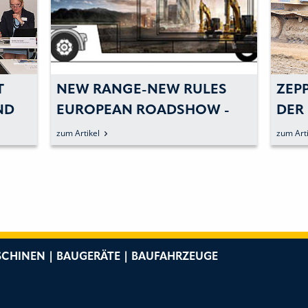
T
NEW RANGE-NEW RULES
ZEP
ND
EUROPEAN ROADSHOW -
DER
CATERPILLAR UND ZEPPELIN
BAU
zum Artikel
zum Arti
PRÄSENTIEREN DIE
KETTENBAGGER DER NEUEN
GENERATION MIT
EINDRUCKSVOLLEM SHOW-
TRUCK.
CHINEN | BAUGERÄTE | BAUFAHRZEUGE