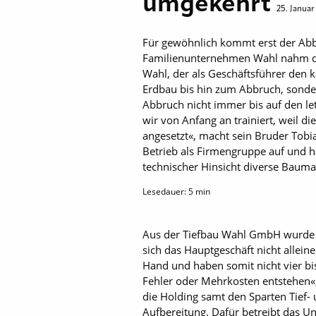
umgekehrt
25. Januar
Für gewöhnlich kommt erst der Abb
Familienunternehmen Wahl nahm d
Wahl, der als Geschäftsführer den 
Erdbau bis hin zum Abbruch, sonde
Abbruch nicht immer bis auf den le
wir von Anfang an trainiert, weil 
angesetzt«, macht sein Bruder Tobia
Betrieb als Firmengruppe auf und ha
technischer Hinsicht diverse ­Bau­m
Lesedauer:
5
min
Aus der Tiefbau Wahl GmbH wurde 2
sich das Hauptgeschäft nicht allei
Hand und haben somit nicht vier bis
Fehler oder Mehrkosten entstehen«,
die Holding samt den Sparten Tief-
Aufbereitung. Dafür betreibt das 