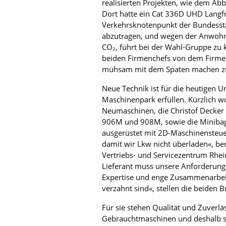
realisierten Projekten, wie dem Ab
Dort hatte ein Cat 336D UHD Langfr
Verkehrsknotenpunkt der Bundessta
abzutragen, und wegen der Anwohne
CO₂, führt bei der Wahl-Gruppe zu k
beiden Firmenchefs von dem Firmen
mühsam mit dem Spaten machen z
Neue Technik ist für die heutigen 
Maschinenpark erfüllen. Kürzlich 
Neumaschinen, die Christof Decker 
906M und 908M, sowie die Minibagg
ausgerüstet mit 2D-Maschinensteuer
damit wir Lkw nicht überladen«, ber
Vertriebs- und Servicezentrum Rhei
Lieferant muss unsere Anforderunge
Expertise und enge Zusammenarbeit
verzahnt sind«, stellen die beiden 
Für sie stehen Qualität und Zuverläs
Gebrauchtmaschinen und deshalb sin