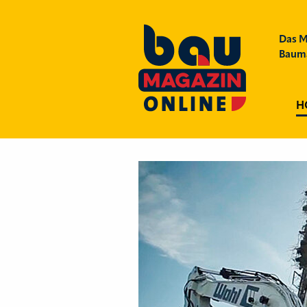
Das M
Bauma
H