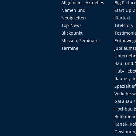
Allgemein - Aktuelles
Big Pictur
Namen und
Start-Up-
Neuigkeiten
Klartext
Top-News
Titelstory
Blickpunkt
Testimoni
Messen, Seminare,
Erdbeweg
Termine
Jubiläums
Unterneh
Bau- und 
Hub-Hebet
Raumsyste
Spezialtie
Verkehrsw
GaLaBau /
Hochbau (S
Betonbear
Kanal-, Ro
Gewinnung