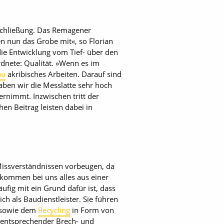
rschließung. Das Remagener
nun das Grobe mit«, so Florian
die Entwicklung vom Tief- über den
dnete: Qualität. »Wenn es im
au
akribisches Arbeiten. Darauf sind
aben wir die Messlatte sehr hoch
ernimmt. Inzwischen tritt der
en Beitrag leisten dabei in
Missverständnissen vorbeugen, da
ekommen bei uns alles aus einer
ufig mit ein Grund dafür ist, dass
h als Baudienstleister. Sie führen
g sowie dem
Recycling
in Form von
 entsprechender Brech- und