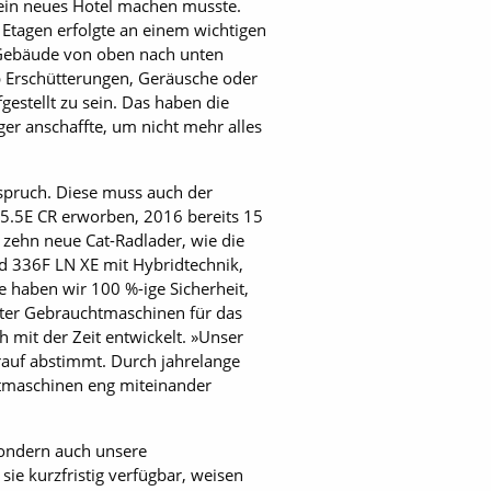
r ein neues Hotel machen musste.
Etagen erfolgte an einem wichtigen
 Gebäude von oben nach unten
b Erschütterungen, Geräusche oder
gestellt zu sein. Das haben die
r anschaffte, um nicht mehr alles
spruch. Diese muss auch der
05.5E CR erworben, 2016 bereits 15
 zehn neue Cat-Radlader, wie die
d 336F LN XE mit Hybridtechnik,
 haben wir 100 %-ige Sicherheit,
eiter Gebrauchtmaschinen für das
 mit der Zeit entwickelt. »Unser
rauf abstimmt. Durch jahrelange
htmaschinen eng miteinander
 sondern auch unsere
ie kurzfristig verfügbar, weisen