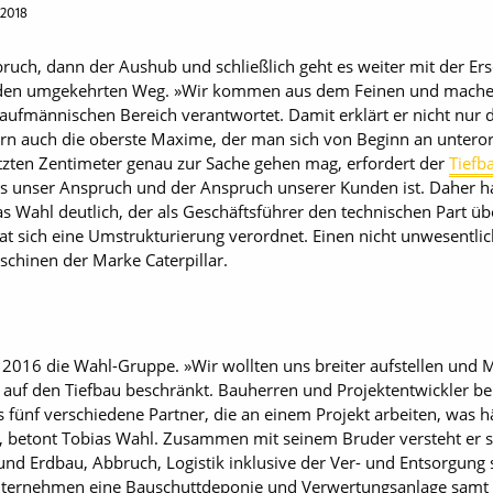
 2018
ruch, dann der Aushub und schließlich geht es weiter mit der E
en umgekehrten Weg. »Wir kommen aus dem Feinen und machen 
kaufmännischen Bereich verantwortet. Damit erklärt er nicht nur 
rn auch die oberste Maxime, der man sich von Beginn an unteror
tzten Zentimeter genau zur Sache gehen mag, erfordert der
Tiefb
dies unser Anspruch und der Anspruch unserer Kunden ist. Daher h
s Wahl deutlich, der als Geschäftsführer den technischen Part üb
t sich eine ­Um­strukturierung verordnet. Einen nicht unwesentlich
aschinen der Marke Caterpillar.
016 die Wahl-Gruppe. »Wir wollten uns breiter aufstellen und 
ne auf den Tiefbau beschränkt. Bauherren und Projektentwickler b
 fünf verschiedene Partner, die an einem Projekt arbeiten, was hä
 betont Tobias Wahl. Zusammen mit seinem Bruder versteht er sic
 und Erdbau, Abbruch, Logistik inklusive der Ver- und Entsorgun
Unternehmen eine Bauschuttdeponie und Verwertungsanlage samt