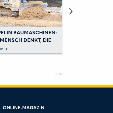
PELIN BAUMASCHINEN:
CATERPILLAR BEI
 MENSCH DENKT, DIE
BAUMASCHINEN:
MASCHINE LENKT
TONNEN STAHL M
kel
zum Artikel
JOYSTICKS BEW
[208]
ONLINE-MAGAZIN